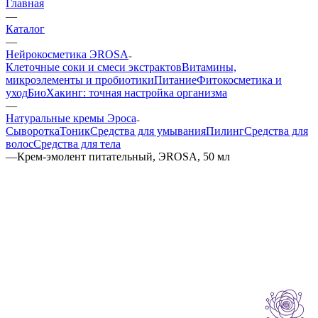
Главная
—
Каталог
—
Нейрокосметика ЭROSA
Клеточные соки и смеси экстрактов
Витамины,
микроэлементы и пробиотики
Питание
Фитокосметика и
уход
БиоХакинг: точная настройка организма
—
Натуральные кремы Эроса
Сыворотка
Тоник
Средства для умывания
Пилинг
Средства для
волос
Средства для тела
—
Крем-эмолент питательный, ЭROSA, 50 мл