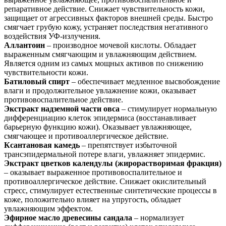
репаративное действие. Снижает чувствительность кожи,
защищает от агрессивных факторов внешней среды. Быстро
смягчает грубую кожу, устраняет последствия негативного
воздействия УФ-излучения.
Аллантоин
– производное мочевой кислоты. Обладает
выраженным смягчающим и увлажняющим действием.
Является одним из самых мощных активов по снижению
чувствительности кожи.
Батиловый спирт
– обеспечивает медленное высвобождение
влаги и продолжительное увлажнение кожи, оказывает
противовоспалительное действие.
Экстракт надземной части овса
– стимулирует нормальную
дифференциацию клеток эпидермиса (восстанавливает
барьерную функцию кожи). Оказывает увлажняющее,
смягчающее и противоаллергическое действие.
Ксантановая камедь
– препятствует избыточной
трансэпидермальной потере влаги, увлажняет эпидермис.
Экстракт цветков календулы (жирорастворимая фракция)
– оказывает выраженное противовоспалительное и
противоаллергическое действие. Снижает окислительный
стресс, стимулирует естественные синтетические процессы в
коже, положительно влияет на упругость, обладает
увлажняющим эффектом.
Эфирное масло древесины сандала
– нормализует