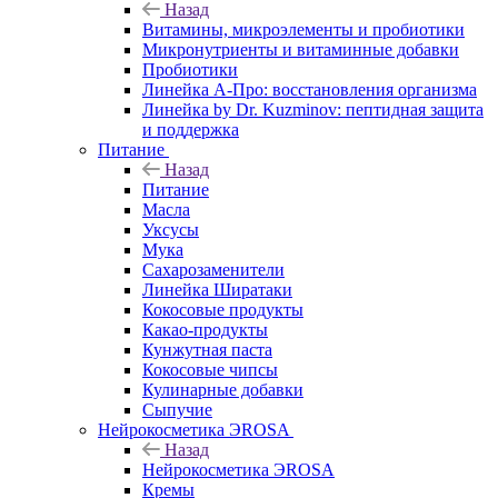
Назад
Витамины, микроэлементы и пробиотики
Микронутриенты и витаминные добавки
Пробиотики
Линейка А-Про: восстановления организма
Линейка by Dr. Kuzminov: пептидная защита
и поддержка
Питание
Назад
Питание
Масла
Уксусы
Мука
Сахарозаменители
Линейка Ширатаки
Кокосовые продукты
Какао-продукты
Кунжутная паста
Кокосовые чипсы
Кулинарные добавки
Сыпучие
Нейрокосметика ЭROSA
Назад
Нейрокосметика ЭROSA
Кремы