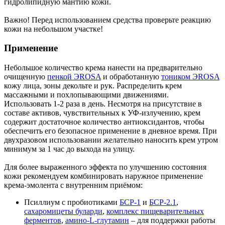
гидролипидную мантию кожи.
Важно! Перед использованием средства проверьте реакцию
кожи на небольшом участке!
Применение
Небольшое количество крема нанести на предварительно
очищенную
пенкой ЭROSA
и обработанную
тоником ЭROSA
кожу лица, зоны декольте и рук. Распределить крем
массажными и похлопывающими движениями.
Использовать 1-2 раза в день. Несмотря на присутствие в
составе активов, чувствительных к УФ-излучению, крем
содержит достаточное количество антиоксидантов, чтобы
обеспечить его безопасное применение в дневное время. При
двухразовом использовании желательно наносить крем утром
минимум за 1 час до выхода на улицу.
Для более выраженного эффекта по улучшению состояния
кожи рекомендуем комбинировать наружное применение
крема-эмолента с внутренним приёмом:
Псиллиум с пробиотиками
БСР-1
и
БСР-2.1
,
сахаромицеты буларди
,
комплекс пищеварительных
ферментов
,
амино-L-глутамин
– для поддержки работы