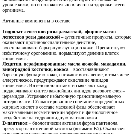
уровне кожи, но и положительно влияют на здоровье всего
организма.
Активные компоненты в составе
Гидролат лепестков розы дамасской, эфирное масло
лепестков розы дамасской
– аутентичные продукты, которые
оказывают противовоспалительное действие,
восстанавливают барьерную функцию кожи. Препятствуют
избыточному ороговению, нормализуют деление клеток
эпидермиса.
Лецитин, нерафинированные масла жожоба, макадамии,
виноградной косточки, кокоса
– восстанавливают
барьерную функцию кожи, снижают воспаление, в том числе
аллергическое, предупреждают окисление липидов
эпидермиса. Интенсивно питают и смягчают кожу,
поддерживают синтез важнейших липидов рогового слоя –
церамидов. Устраняют избыточную трансэпидермальную
потерю влаги. Сбалансированное сочетание определённых
жирных кислот в составе масляной фазы обеспечивает
максимальный косметический эффект и физиологичное
воздействие на гидролипидную мантию кожи.
D-пантенол
– биологически активная форма пантенола,
прекурсор пантотеновой кислоты (витамин B5). Оказывает
выраженное увлажняющее, противовоспалительное и