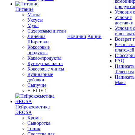
комбинир
продукто
Питание
Условия 
Масла
Условия
Уксусы
доставки
Мука
Условия 
Сахарозаменители
и возврат
Линейка
Новинки
Акции
Возврат 
Ширатаки
Безопасн
Кокосовые
платежей
продукты
Глоссари
Какао-продукты
FAQ
Кунжутная паста
Написать
Кокосовые чипсы
Телеграм
Кулинарные
Написать
добавки
Макс
Сыпучие
+ ЕЩЕ 1
Нейрокосметика
ЭROSA
Кремы
Сыворотка
Тоник
Средства для