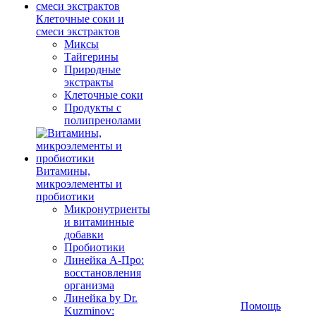
Клеточные соки и
смеси экстрактов
Миксы
Тайгерины
Природные
экстракты
Клеточные соки
Продукты с
полипренолами
Витамины,
микроэлементы и
пробиотики
Микронутриенты
и витаминные
добавки
Пробиотики
Линейка А-Про:
восстановления
организма
Линейка by Dr.
Помощь
Kuzminov: