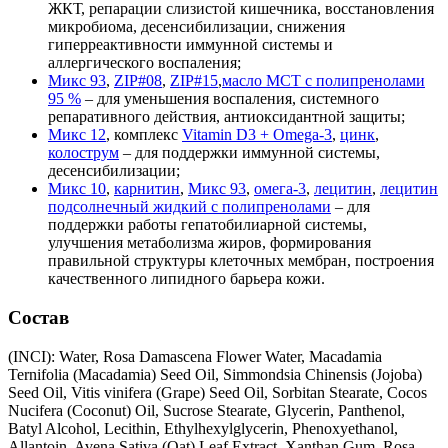
ЖКТ, репарации слизистой кишечника, восстановления
микробиома, десенсибилизации, снижения
гиперреактивности иммунной системы и
аллергического воспаления;
Микс 93
,
ZIP#08
,
ZIP#15
,
масло МСТ с полипренолами
95 %
– для уменьшения воспаления, системного
репаративного действия, антиоксидантной защиты;
Микс 12
, комплекс
Vitamin D3 + Omega-3
,
цинк
,
колострум
– для поддержки иммунной системы,
десенсибилизации;
Микс 10
,
карнитин
,
Микс 93
,
омега-3
,
лецитин
,
лецитин
подсолнечный жидкий с полипренолами
– для
поддержки работы гепатобилиарной системы,
улучшения метаболизма жиров, формирования
правильной структуры клеточных мембран, построения
качественного липидного барьера кожи.
Состав
(INCI): Water, Rosa Damascena Flower Water, Macadamia
Ternifolia (Macadamia) Seed Oil, Simmondsia Chinensis (Jojoba)
Seed Oil, Vitis vinifera (Grape) Seed Oil, Sorbitan Stearate, Cocos
Nucifera (Coconut) Oil, Sucrose Stearate, Glycerin, Panthenol,
Batyl Alcohol, Lecithin, Ethylhexylglycerin, Phenoxyethanol,
Allantoin, Avena Sativa (Oat) Leaf Extract, Xanthan Gum, Rosa