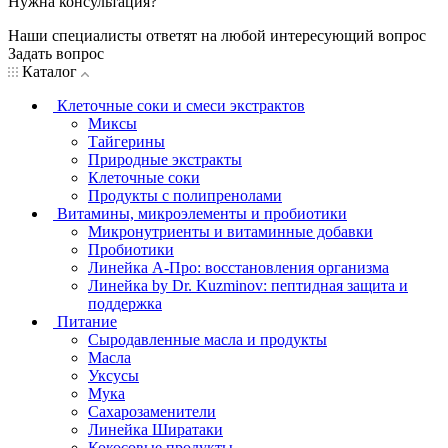
Нужна консультация?
Наши специалисты ответят на любой интересующий вопрос
Задать вопрос
Каталог
Клеточные соки и смеси экстрактов
Миксы
Тайгерины
Природные экстракты
Клеточные соки
Продукты с полипренолами
Витамины, микроэлементы и пробиотики
Микронутриенты и витаминные добавки
Пробиотики
Линейка А-Про: восстановления организма
Линейка by Dr. Kuzminov: пептидная защита и
поддержка
Питание
Сыродавленные масла и продукты
Масла
Уксусы
Мука
Сахарозаменители
Линейка Ширатаки
Кокосовые продукты