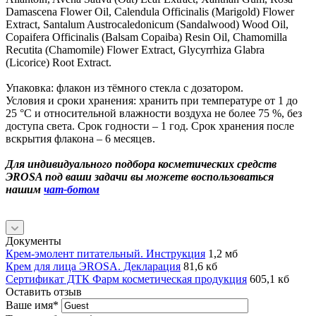
Damascena Flower Oil, Calendula Officinalis (Marigold) Flower
Extract, Santalum Austrocaledonicum (Sandalwood) Wood Oil,
Copaifera Officinalis (Balsam Copaiba) Resin Oil, Chamomilla
Recutita (Chamomile) Flower Extract, Glycyrrhiza Glabra
(Licorice) Root Extract.
Упаковка: флакон из тёмного стекла с дозатором.
Условия и сроки хранения: хранить при температуре от 1 до
25 °C и относительной влажности воздуха не более 75 %, без
доступа света. Срок годности – 1 год. Срок хранения после
вскрытия флакона – 6 месяцев.
Для индивидуального подбора косметических средств
ЭROSA под ваши задачи вы можете воспользоваться
нашим
чат-ботом
Документы
Крем-эмолент питательный. Инструкция
1,2 мб
Крем для лица ЭROSA. Декларация
81,6 кб
Сертификат ДТК Фарм косметическая продукция
605,1 кб
Оставить отзыв
Ваше имя
*