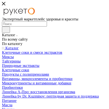
Экспертный маркетплейс здоровья и красоты
Каталог
По всему сайту
По каталогу
Каталог
Клеточные соки и смеси экстрактов
Миксы
Тайгерины
Природные экстракты
Клеточные соки
Продукты с полипренолами
Витамины, микроэлементы и пробиотики
Микронутриенты и витаминные добавки
Пробиотики
Линейка А-Про: восстановления организма
Линейка by Dr. Kuzminov: пептидная защита и поддержка
Питание
Масла