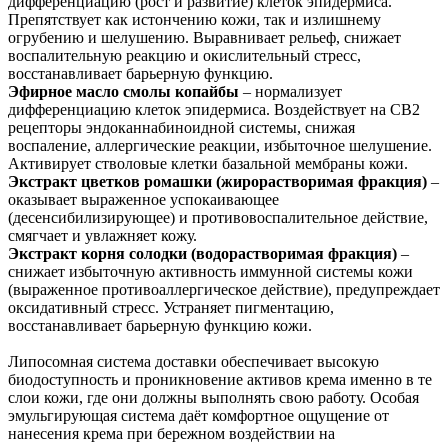
дифференциацию (рост и развитие) клеток эпидермиса.
Препятствует как истончению кожи, так и излишнему
огрубению и шелушению. Выравнивает рельеф, снижает
воспалительную реакцию и окислительный стресс,
восстанавливает барьерную функцию.
Эфирное масло смолы копайбы
– нормализует
дифференциацию клеток эпидермиса. Воздействует на CB2
рецепторы эндоканнабиноидной системы, снижая
воспаление, аллергические реакции, избыточное шелушение.
Активирует стволовые клетки базальной мембраны кожи.
Экстракт цветков ромашки (жирорастворимая фракция)
–
оказывает выраженное успокаивающее
(десенсибилизирующее) и противовоспалительное действие,
смягчает и увлажняет кожу.
Экстракт корня солодки (водорастворимая фракция)
–
снижает избыточную активность иммунной системы кожи
(выраженное противоаллергическое действие), предупреждает
оксидативный стресс. Устраняет пигментацию,
восстанавливает барьерную функцию кожи.
Липосомная система доставки обеспечивает высокую
биодоступность и проникновение активов крема именно в те
слои кожи, где они должны выполнять свою работу. Особая
эмульгирующая система даёт комфортное ощущение от
нанесения крема при бережном воздействии на