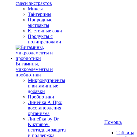
смеси экстрактов
Миксы
Тайгерины
Природные
экстракты
Клеточные соки
Продукты с
полипренолами
Витамины,
микроэлементы и
пробиотики
Микронутриенты
и витаминные
добавки
Пробиотики
Линейка А-Про:
восстановления
организма
Линейка by Dr.
Помощь
Kuzminov:
пептидная защита
Таблица
и поддержка