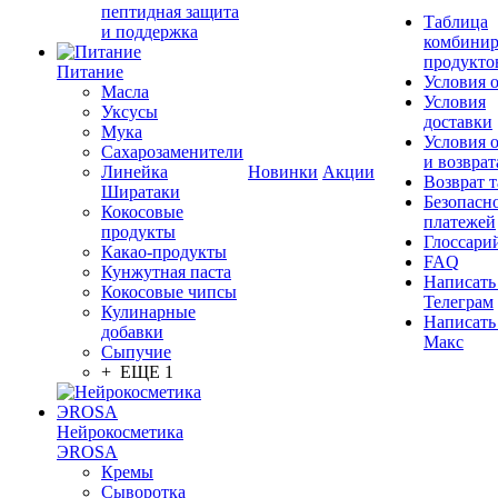
пептидная защита
Таблица
и поддержка
комбинир
продукто
Питание
Условия 
Масла
Условия
Уксусы
доставки
Мука
Условия 
Сахарозаменители
и возврат
Линейка
Новинки
Акции
Возврат 
Ширатаки
Безопасн
Кокосовые
платежей
продукты
Глоссари
Какао-продукты
FAQ
Кунжутная паста
Написать
Кокосовые чипсы
Телеграм
Кулинарные
Написать
добавки
Макс
Сыпучие
+ ЕЩЕ 1
Нейрокосметика
ЭROSA
Кремы
Сыворотка