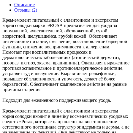
Описание
Отзывы (2)
Крем-эмолент питательный с аллантоином и экстрактом
корня солодки марки ЭROSA предназначен для ухода за
нормальной, чувствительной, обезвоженной, сухой,
возрастной, шелушащейся, грубой кожей. Обеспечивает
интенсивное питание, смягчение, восстановление барьерной
функции, снижение восприимчивости к аллергенам.
Помогает при воспалительных процессах и
дерматологических заболеваниях (атопический дерматит,
псориаз, ихтиоз, экзема, крапивница). Оказывает выраженное
противовоспалительное и противоаллергическое действие,
устраняет зуд и шелушение. Выравнивает рельеф кожи,
повышает её эластичность и упругость, делает её более
бархатистой. Обеспечивает комплексное действие на разные
причины старения.
Подходит для ежедневного поддерживающего ухода.
Крем-эмолент питательный с аллантоином и экстрактом
корня солодки входит в линейку космецевтических уходовых
средств «Роза», которые направлены на восстановление
естественного потенциала структур эпидермиса и дермы, а не
на замещение их функций. Они действуют не только на