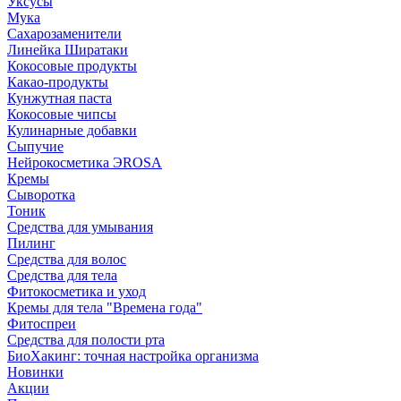
Уксусы
Мука
Сахарозаменители
Линейка Ширатаки
Кокосовые продукты
Какао-продукты
Кунжутная паста
Кокосовые чипсы
Кулинарные добавки
Сыпучие
Нейрокосметика ЭROSA
Кремы
Сыворотка
Тоник
Средства для умывания
Пилинг
Средства для волос
Средства для тела
Фитокосметика и уход
Кремы для тела "Времена года"
Фитоспреи
Средства для полости рта
БиоХакинг: точная настройка организма
Новинки
Акции