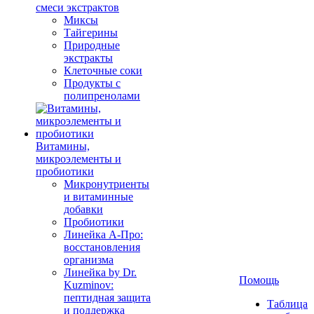
смеси экстрактов
Миксы
Тайгерины
Природные
экстракты
Клеточные соки
Продукты с
полипренолами
Витамины,
микроэлементы и
пробиотики
Микронутриенты
и витаминные
добавки
Пробиотики
Линейка А-Про:
восстановления
организма
Линейка by Dr.
Помощь
Kuzminov:
пептидная защита
Таблица
и поддержка