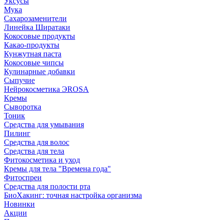
Уксусы
Мука
Сахарозаменители
Линейка Ширатаки
Кокосовые продукты
Какао-продукты
Кунжутная паста
Кокосовые чипсы
Кулинарные добавки
Сыпучие
Нейрокосметика ЭROSA
Кремы
Сыворотка
Тоник
Средства для умывания
Пилинг
Средства для волос
Средства для тела
Фитокосметика и уход
Кремы для тела "Времена года"
Фитоспреи
Средства для полости рта
БиоХакинг: точная настройка организма
Новинки
Акции