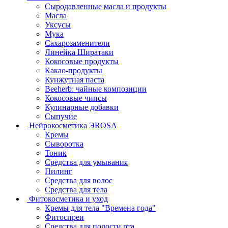
Сыродавленные масла и продукты
Масла
Уксусы
Мука
Сахарозаменители
Линейка Ширатаки
Кокосовые продукты
Какао-продукты
Кунжутная паста
Beeherb: чайные композиции
Кокосовые чипсы
Кулинарные добавки
Сыпучие
Нейрокосметика ЭROSA
Кремы
Сыворотка
Тоник
Средства для умывания
Пилинг
Средства для волос
Средства для тела
Фитокосметика и уход
Кремы для тела "Времена года"
Фитоспреи
Средства для полости рта