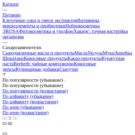
Каталог
—
Питание
Клеточные соки и смеси экстрактов
Витамины,
микроэлементы и пробиотики
Нейрокосметика
ЭROSA
Фитокосметика и уход
БиоХакинг: точная настройка
организма
—
Сахарозаменители
Сыродавленные масла и продукты
Масла
Уксусы
Мука
Линейка
Ширатаки
Кокосовые продукты
Какао-продукты
Кунжутная
паста
Beeherb: чайные композиции
Кокосовые
чипсы
Кулинарные добавки
Сыпучие
По популярности (убывание)
По популярности (убывание)
По популярности (возрастание)
По алфавиту (убывание)
По алфавиту (возрастание)
По цене (убывание)
По цене (возрастание)