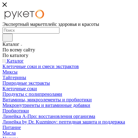
Экспертный маркетплейс здоровья и красоты
Каталог
По всему сайту
По каталогу
Каталог
Клеточные соки и смеси экстрактов
Миксы
Тайгерины
Природные экстракты
Клеточные соки
Продукты с полипренолами
Витамины, микроэлементы и пробиотики
Микронутриенты и витаминные добавки
Пробиотики
Линейка А-Про: восстановления организма
Линейка by Dr. Kuzminov: пептидная защита и поддержка
Питание
Масла