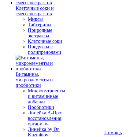
Клеточные соки и
смеси экстрактов
Миксы
Тайгерины
Природные
экстракты
Клеточные соки
Продукты с
полипренолами
Витамины,
микроэлементы и
пробиотики
Микронутриенты
и витаминные
добавки
Пробиотики
Линейка А-Про:
восстановления
организма
Линейка by Dr.
Помощь
Kuzminov: