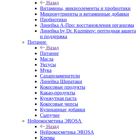
Назад
Витамины, микроэлементы и пробиотики
Микронутриенты и витаминные добавки
Пробиотики
Линейка А-Про: восстановления организма
Линейка by Dr. Kuzminov: пептидная защита
и поддержка
Питание
Назад
Питание
Масла
Уксусы
Мука
Сахарозаменители
Линейка Ширатаки
Кокосовые продукты
Какао-продукты
Кунжутная паста
Кокосовые чипсы
Кулинарные добавки
Сыпучие
Нейрокосметика ЭROSA
Назад
Нейрокосметика ЭROSA
Кремы