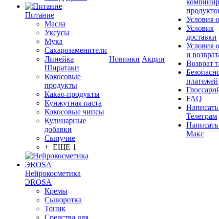
комбинир
продукто
Питание
Условия 
Масла
Условия
Уксусы
доставки
Мука
Условия 
Сахарозаменители
и возврат
Линейка
Новинки
Акции
Возврат 
Ширатаки
Безопасн
Кокосовые
платежей
продукты
Глоссари
Какао-продукты
FAQ
Кунжутная паста
Написать
Кокосовые чипсы
Телеграм
Кулинарные
Написать
добавки
Макс
Сыпучие
+ ЕЩЕ 1
Нейрокосметика
ЭROSA
Кремы
Сыворотка
Тоник
Средства для