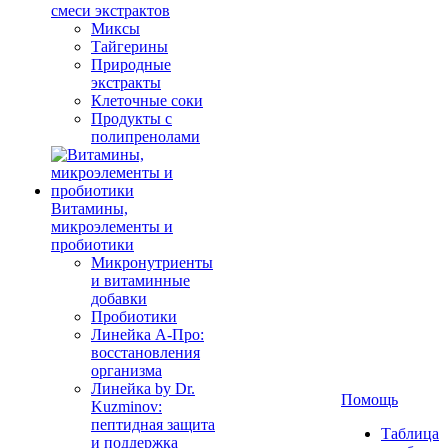
смеси экстрактов
Миксы
Тайгерины
Природные
экстракты
Клеточные соки
Продукты с
полипренолами
Витамины,
микроэлементы и
пробиотики
Микронутриенты
и витаминные
добавки
Пробиотики
Линейка А-Про:
восстановления
организма
Линейка by Dr.
Помощь
Kuzminov:
пептидная защита
Таблица
и поддержка