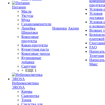
комбинир
продукто
Питание
Условия 
Масла
Условия
Уксусы
доставки
Мука
Условия 
Сахарозаменители
и возврат
Линейка
Новинки
Акции
Возврат 
Ширатаки
Безопасн
Кокосовые
платежей
продукты
Глоссари
Какао-продукты
FAQ
Кунжутная паста
Написать
Кокосовые чипсы
Телеграм
Кулинарные
Написать
добавки
Макс
Сыпучие
+ ЕЩЕ 1
Нейрокосметика
ЭROSA
Кремы
Сыворотка
Тоник
Средства для