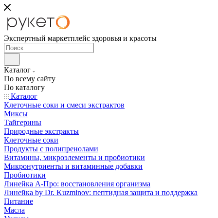
Экспертный маркетплейс здоровья и красоты
Каталог
По всему сайту
По каталогу
Каталог
Клеточные соки и смеси экстрактов
Миксы
Тайгерины
Природные экстракты
Клеточные соки
Продукты с полипренолами
Витамины, микроэлементы и пробиотики
Микронутриенты и витаминные добавки
Пробиотики
Линейка А-Про: восстановления организма
Линейка by Dr. Kuzminov: пептидная защита и поддержка
Питание
Масла