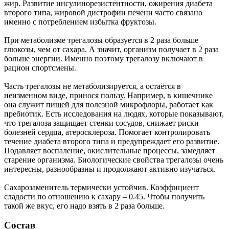
жир. Развитие инсулинорезистентности, ожирения диабета
второго типа, жировой дистрофии печени часто связано
именно с потреблением избытка фруктозы.
При метаболизме трегалозы образуется в 2 раза больше
глюкозы, чем от сахара. А значит, организм получает в 2 раза
больше энергии. Именно поэтому трегалозу включают в
рацион спортсмены.
Часть трегалозы не метаболизируется, а остаётся в
неизменном виде, принося пользу. Например, в кишечнике
она служит пищей для полезной микрофлоры, работает как
пребиотик. Есть исследования на людях, которые показывают,
что трегалоза защищает стенки сосудов, снижает риски
болезней сердца, атеросклероза. Помогает контролировать
течение диабета второго типа и предупреждает его развитие.
Подавляет воспаление, окислительные процессы, замедляет
старение организма. Биологические свойства трегалозы очень
интересны, разнообразны и продолжают активно изучаться.
Сахарозаменитель термически устойчив. Коэффициент
сладости по отношению к сахару – 0.45. Чтобы получить
такой же вкус, его надо взять в 2 раза больше.
Состав