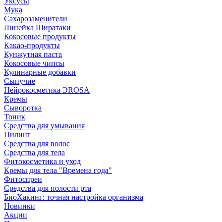
Уксусы
Мука
Сахарозаменители
Линейка Ширатаки
Кокосовые продукты
Какао-продукты
Кунжутная паста
Кокосовые чипсы
Кулинарные добавки
Сыпучие
Нейрокосметика ЭROSA
Кремы
Сыворотка
Тоник
Средства для умывания
Пилинг
Средства для волос
Средства для тела
Фитокосметика и уход
Кремы для тела "Времена года"
Фитоспреи
Средства для полости рта
БиоХакинг: точная настройка организма
Новинки
Акции