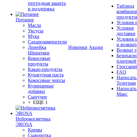
пептидная защита
Таблица
и поддержка
комбинир
продукто
Питание
Условия 
Масла
Условия
Уксусы
доставки
Мука
Условия 
Сахарозаменители
и возврат
Линейка
Новинки
Акции
Возврат 
Ширатаки
Безопасн
Кокосовые
платежей
продукты
Глоссари
Какао-продукты
FAQ
Кунжутная паста
Написать
Кокосовые чипсы
Телеграм
Кулинарные
Написать
добавки
Макс
Сыпучие
+ ЕЩЕ 1
Нейрокосметика
ЭROSA
Кремы
Сыворотка