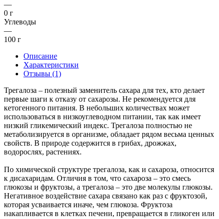
—
0 г
Углеводы
—
100 г
Описание
Характеристики
Отзывы (1)
Трегалоза – полезный заменитель сахара для тех, кто делает
первые шаги к отказу от сахарозы. Не рекомендуется для
кетогенного питания. В небольших количествах может
использоваться в низкоуглеводном питании, так как имеет
низкий гликемический индекс. Трегалоза полностью не
метаболизируется в организме, обладает рядом весьма ценных
свойств. В природе содержится в грибах, дрожжах,
водорослях, растениях.
По химической структуре трегалоза, как и сахароза, относится
к дисахаридам. Отличия в том, что сахароза – это смесь
глюкозы и фруктозы, а трегалоза – это две молекулы глюкозы.
Негативное воздействие сахара связано как раз с фруктозой,
которая усваивается иначе, чем глюкоза. Фруктоза
накапливается в клетках печени, превращается в гликоген или