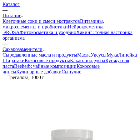
Каталог
—
Питание
Клеточные соки и смеси экстрактов
Витамины,
микроэлементы и пробиотики
Нейрокосметика
ЭROSA
Фитокосметика и уход
БиоХакинг: точная настройка
организма
—
Сахарозаменители
Сыродавленные масла и продукты
Масла
Уксусы
Мука
Линейка
Ширатаки
Кокосовые продукты
Какао-продукты
Кунжутная
паста
Beeherb: чайные композиции
Кокосовые
чипсы
Кулинарные добавки
Сыпучие
—
Трегалоза, 1000 г