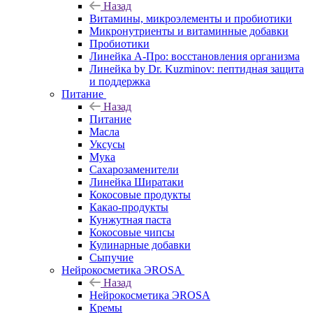
Назад
Витамины, микроэлементы и пробиотики
Микронутриенты и витаминные добавки
Пробиотики
Линейка А-Про: восстановления организма
Линейка by Dr. Kuzminov: пептидная защита
и поддержка
Питание
Назад
Питание
Масла
Уксусы
Мука
Сахарозаменители
Линейка Ширатаки
Кокосовые продукты
Какао-продукты
Кунжутная паста
Кокосовые чипсы
Кулинарные добавки
Сыпучие
Нейрокосметика ЭROSA
Назад
Нейрокосметика ЭROSA
Кремы