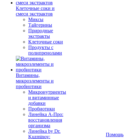
Клеточные соки и
смеси экстрактов
Миксы
Тайгерины
Природные
экстракты
Клеточные соки
Продукты с
полипренолами
Витамины,
микроэлементы и
пробиотики
Микронутриенты
и витаминные
добавки
Пробиотики
Линейка А-Про:
восстановления
организма
Линейка by Dr.
Помощь
Kuzminov: