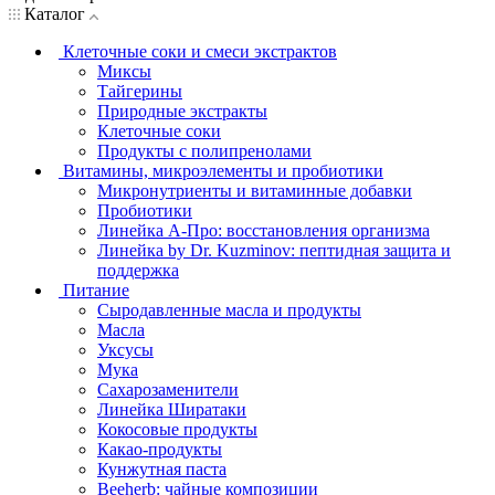
Каталог
Клеточные соки и смеси экстрактов
Миксы
Тайгерины
Природные экстракты
Клеточные соки
Продукты с полипренолами
Витамины, микроэлементы и пробиотики
Микронутриенты и витаминные добавки
Пробиотики
Линейка А-Про: восстановления организма
Линейка by Dr. Kuzminov: пептидная защита и
поддержка
Питание
Сыродавленные масла и продукты
Масла
Уксусы
Мука
Сахарозаменители
Линейка Ширатаки
Кокосовые продукты
Какао-продукты
Кунжутная паста
Beeherb: чайные композиции