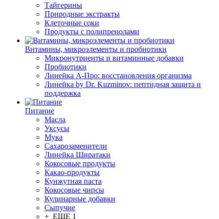
Тайгерины
Природные экстракты
Клеточные соки
Продукты с полипренолами
Витамины, микроэлементы и пробиотики
Микронутриенты и витаминные добавки
Пробиотики
Линейка А-Про: восстановления организма
Линейка by Dr. Kuzminov: пептидная защита и
поддержка
Питание
Масла
Уксусы
Мука
Сахарозаменители
Линейка Ширатаки
Кокосовые продукты
Какао-продукты
Кунжутная паста
Кокосовые чипсы
Кулинарные добавки
Сыпучие
+ ЕЩЕ 1