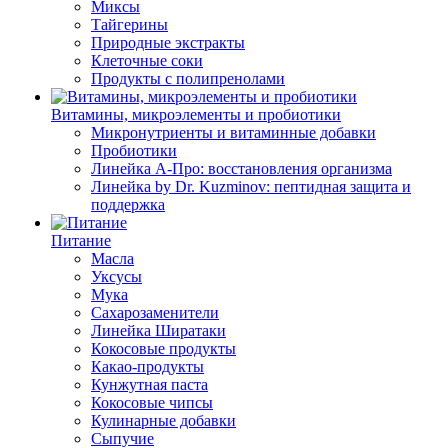
Миксы
Тайгерины
Природные экстракты
Клеточные соки
Продукты с полипренолами
Витамины, микроэлементы и пробиотики
Микронутриенты и витаминные добавки
Пробиотики
Линейка А-Про: восстановления организма
Линейка by Dr. Kuzminov: пептидная защита и
поддержка
Питание
Масла
Уксусы
Мука
Сахарозаменители
Линейка Ширатаки
Кокосовые продукты
Какао-продукты
Кунжутная паста
Кокосовые чипсы
Кулинарные добавки
Сыпучие