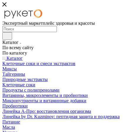
Экспертный маркетплейс здоровья и красоты
Каталог
По всему сайту
По каталогу
Каталог
Клеточные соки и смеси экстрактов
Миксы
Тайгерины
Природные экстракты
Клеточные соки
Продукты с полипренолами
Витамины, микроэлементы и пробиотики
Микронутриенты и витаминные добавки
Пробиотики
Линейка А-Про: восстановления организма
Линейка by Dr. Kuzminov: пептидная защита и поддержка
Питание
Масла