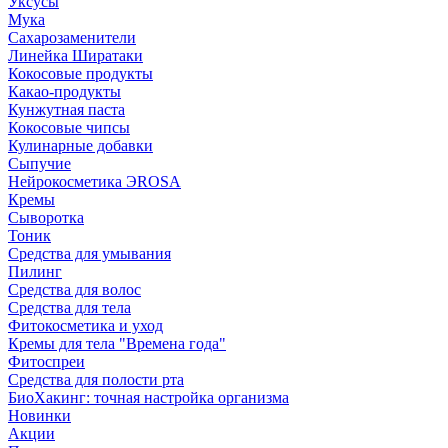
Уксусы
Мука
Сахарозаменители
Линейка Ширатаки
Кокосовые продукты
Какао-продукты
Кунжутная паста
Кокосовые чипсы
Кулинарные добавки
Сыпучие
Нейрокосметика ЭROSA
Кремы
Сыворотка
Тоник
Средства для умывания
Пилинг
Средства для волос
Средства для тела
Фитокосметика и уход
Кремы для тела "Времена года"
Фитоспреи
Средства для полости рта
БиоХакинг: точная настройка организма
Новинки
Акции