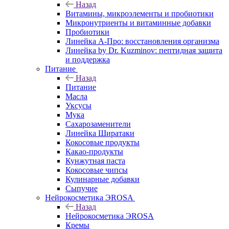
Назад
Витамины, микроэлементы и пробиотики
Микронутриенты и витаминные добавки
Пробиотики
Линейка А-Про: восстановления организма
Линейка by Dr. Kuzminov: пептидная защита
и поддержка
Питание
Назад
Питание
Масла
Уксусы
Мука
Сахарозаменители
Линейка Ширатаки
Кокосовые продукты
Какао-продукты
Кунжутная паста
Кокосовые чипсы
Кулинарные добавки
Сыпучие
Нейрокосметика ЭROSA
Назад
Нейрокосметика ЭROSA
Кремы