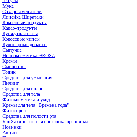
Уксусы
Мука
Сахарозаменители
Линейка Ширатаки
Кокосовые продукты
Какао-продукты
Кунжутная паста
Кокосовые чипсы
Кулинарные добавки
Сыпучие
Нейрокосметика ЭROSA
Кремы
Сыворотка
Тоник
Средства для умывания
Пилинг
Средства для волос
Средства для тела
Фитокосметика и уход
Кремы для тела "Времена года"
Фитоспреи
Средства для полости рта
БиоХакинг: точная настройка организма
Новинки
Акции