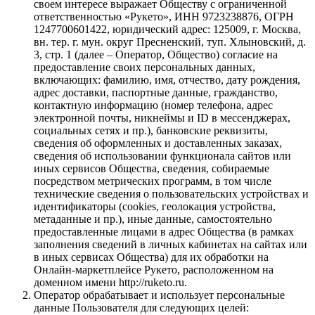
своем интересе выражает Обществу с ограниченной
ответственностью «Рукето», ИНН 9723238876, ОГРН
1247700601422, юридический адрес: 125009, г. Москва,
вн. тер. г. мун. округ Пресненский, туп. Хлыновский, д.
3, стр. 1 (далее – Оператор, Общество) согласие на
предоставление своих персональных данных,
включающих: фамилию, имя, отчество, дату рождения,
адрес доставки, паспортные данные, гражданство,
контактную информацию (номер телефона, адрес
электронной почты, никнеймы и ID в мессенджерах,
социальных сетях и пр.), банковские реквизиты,
сведения об оформленных и доставленных заказах,
сведения об использовании функционала сайтов или
иных сервисов Общества, сведения, собираемые
посредством метрических программ, в том числе
технические сведения о пользовательских устройствах и
идентификаторы (cookies, геолокация устройства,
метаданные и пр.), иные данные, самостоятельно
предоставленные лицами в адрес Общества (в рамках
заполнения сведений в личных кабинетах на сайтах или
в иных сервисах Общества) для их обработки на
Онлайн-маркетплейсе Рукето, расположенном на
доменном имени http://ruketo.ru.
Оператор обрабатывает и использует персональные
данные Пользователя для следующих целей: