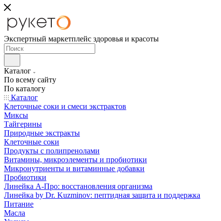
Экспертный маркетплейс здоровья и красоты
Каталог
По всему сайту
По каталогу
Каталог
Клеточные соки и смеси экстрактов
Миксы
Тайгерины
Природные экстракты
Клеточные соки
Продукты с полипренолами
Витамины, микроэлементы и пробиотики
Микронутриенты и витаминные добавки
Пробиотики
Линейка А-Про: восстановления организма
Линейка by Dr. Kuzminov: пептидная защита и поддержка
Питание
Масла