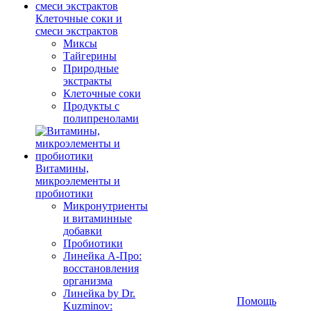
Клеточные соки и
смеси экстрактов
Миксы
Тайгерины
Природные
экстракты
Клеточные соки
Продукты с
полипренолами
Витамины,
микроэлементы и
пробиотики
Микронутриенты
и витаминные
добавки
Пробиотики
Линейка А-Про:
восстановления
организма
Линейка by Dr.
Помощь
Kuzminov: