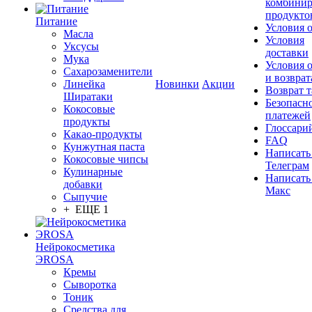
комбинир
продукто
Питание
Условия 
Масла
Условия
Уксусы
доставки
Мука
Условия 
Сахарозаменители
и возврат
Линейка
Новинки
Акции
Возврат 
Ширатаки
Безопасн
Кокосовые
платежей
продукты
Глоссари
Какао-продукты
FAQ
Кунжутная паста
Написать
Кокосовые чипсы
Телеграм
Кулинарные
Написать
добавки
Макс
Сыпучие
+ ЕЩЕ 1
Нейрокосметика
ЭROSA
Кремы
Сыворотка
Тоник
Средства для