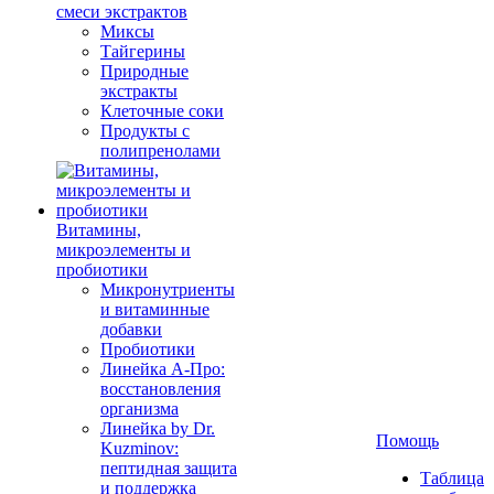
смеси экстрактов
Миксы
Тайгерины
Природные
экстракты
Клеточные соки
Продукты с
полипренолами
Витамины,
микроэлементы и
пробиотики
Микронутриенты
и витаминные
добавки
Пробиотики
Линейка А-Про:
восстановления
организма
Линейка by Dr.
Помощь
Kuzminov:
пептидная защита
Таблица
и поддержка