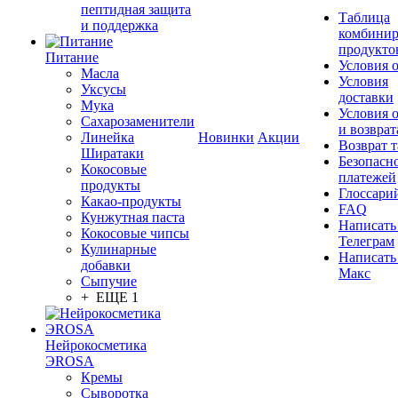
пептидная защита
Таблица
и поддержка
комбинир
продукто
Питание
Условия 
Масла
Условия
Уксусы
доставки
Мука
Условия 
Сахарозаменители
и возврат
Линейка
Новинки
Акции
Возврат 
Ширатаки
Безопасн
Кокосовые
платежей
продукты
Глоссари
Какао-продукты
FAQ
Кунжутная паста
Написать
Кокосовые чипсы
Телеграм
Кулинарные
Написать
добавки
Макс
Сыпучие
+ ЕЩЕ 1
Нейрокосметика
ЭROSA
Кремы
Сыворотка