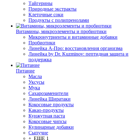
Тайгерины
Природные экстракты
Клеточные соки
Продукты с полипренолами
Витамины, микроэлементы и пробиотики
Микронутриенты и витаминные добавки
Пробиотики
Линейка А-Про: восстановления организма
Линейка by Dr. Kuzminov: пептидная защита и
поддержка
Питание
Масла
Уксусы
Мука
Сахарозаменители
Линейка Ширатаки
Кокосовые продукты
Какао-продукты
Кунжутная паста
Кокосовые чипсы
Кулинарные добавки
Сыпучие
+ ЕЩЕ 1