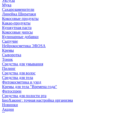
Уксусы
Мука
Сахарозаменители
Линейка Ширатаки
Кокосовые продукты
Какао-продукты
Кунжутная паста
Кокосовые чипсы
Кулинарные добавки
Сыпучие
Нейрокосметика ЭROSA
Кремы
Сыворотка
Тоник
Средства для умывания
Пилинг
Средства для волос
Средства для тела
Фитокосметика и уход
Кремы для тела "Времена года"
Фитоспреи
Средства для полости рта
БиоХакинг: точная настройка организма
Новинки
Акции