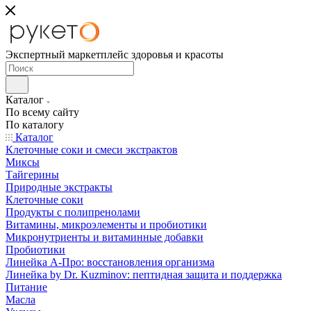
Экспертный маркетплейс здоровья и красоты
Каталог
По всему сайту
По каталогу
Каталог
Клеточные соки и смеси экстрактов
Миксы
Тайгерины
Природные экстракты
Клеточные соки
Продукты с полипренолами
Витамины, микроэлементы и пробиотики
Микронутриенты и витаминные добавки
Пробиотики
Линейка А-Про: восстановления организма
Линейка by Dr. Kuzminov: пептидная защита и поддержка
Питание
Масла