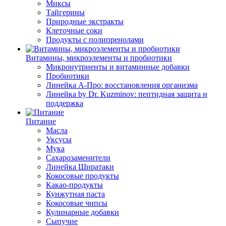
Миксы
Тайгерины
Природные экстракты
Клеточные соки
Продукты с полипренолами
Витамины, микроэлементы и пробиотики
Микронутриенты и витаминные добавки
Пробиотики
Линейка А-Про: восстановления организма
Линейка by Dr. Kuzminov: пептидная защита и
поддержка
Питание
Масла
Уксусы
Мука
Сахарозаменители
Линейка Ширатаки
Кокосовые продукты
Какао-продукты
Кунжутная паста
Кокосовые чипсы
Кулинарные добавки
Сыпучие