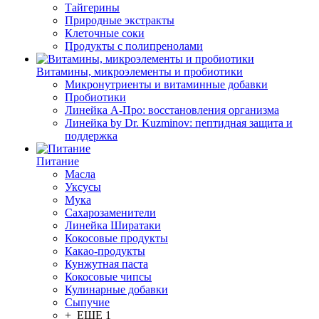
Тайгерины
Природные экстракты
Клеточные соки
Продукты с полипренолами
Витамины, микроэлементы и пробиотики
Микронутриенты и витаминные добавки
Пробиотики
Линейка А-Про: восстановления организма
Линейка by Dr. Kuzminov: пептидная защита и
поддержка
Питание
Масла
Уксусы
Мука
Сахарозаменители
Линейка Ширатаки
Кокосовые продукты
Какао-продукты
Кунжутная паста
Кокосовые чипсы
Кулинарные добавки
Сыпучие
+ ЕЩЕ 1