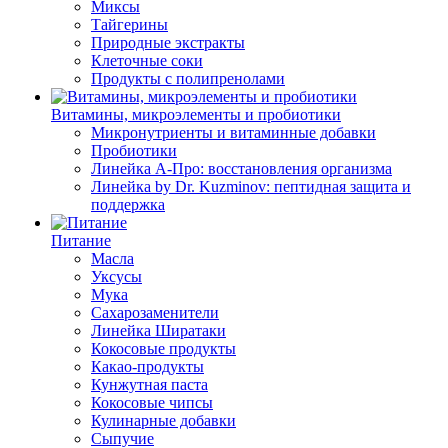
Миксы
Тайгерины
Природные экстракты
Клеточные соки
Продукты с полипренолами
Витамины, микроэлементы и пробиотики
Микронутриенты и витаминные добавки
Пробиотики
Линейка А-Про: восстановления организма
Линейка by Dr. Kuzminov: пептидная защита и
поддержка
Питание
Масла
Уксусы
Мука
Сахарозаменители
Линейка Ширатаки
Кокосовые продукты
Какао-продукты
Кунжутная паста
Кокосовые чипсы
Кулинарные добавки
Сыпучие