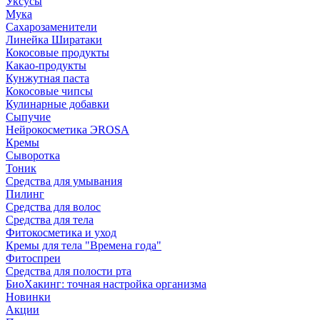
Уксусы
Мука
Сахарозаменители
Линейка Ширатаки
Кокосовые продукты
Какао-продукты
Кунжутная паста
Кокосовые чипсы
Кулинарные добавки
Сыпучие
Нейрокосметика ЭROSA
Кремы
Сыворотка
Тоник
Средства для умывания
Пилинг
Средства для волос
Средства для тела
Фитокосметика и уход
Кремы для тела "Времена года"
Фитоспреи
Средства для полости рта
БиоХакинг: точная настройка организма
Новинки
Акции