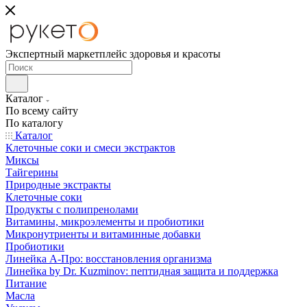
Экспертный маркетплейс здоровья и красоты
Каталог
По всему сайту
По каталогу
Каталог
Клеточные соки и смеси экстрактов
Миксы
Тайгерины
Природные экстракты
Клеточные соки
Продукты с полипренолами
Витамины, микроэлементы и пробиотики
Микронутриенты и витаминные добавки
Пробиотики
Линейка А-Про: восстановления организма
Линейка by Dr. Kuzminov: пептидная защита и поддержка
Питание
Масла