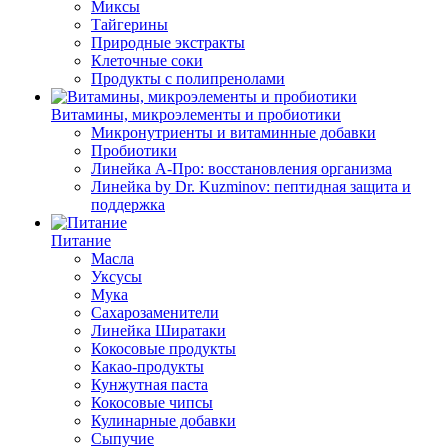
Миксы
Тайгерины
Природные экстракты
Клеточные соки
Продукты с полипренолами
Витамины, микроэлементы и пробиотики
Микронутриенты и витаминные добавки
Пробиотики
Линейка А-Про: восстановления организма
Линейка by Dr. Kuzminov: пептидная защита и
поддержка
Питание
Масла
Уксусы
Мука
Сахарозаменители
Линейка Ширатаки
Кокосовые продукты
Какао-продукты
Кунжутная паста
Кокосовые чипсы
Кулинарные добавки
Сыпучие