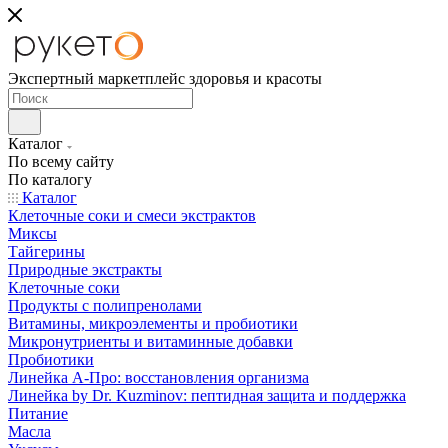
Экспертный маркетплейс здоровья и красоты
Каталог
По всему сайту
По каталогу
Каталог
Клеточные соки и смеси экстрактов
Миксы
Тайгерины
Природные экстракты
Клеточные соки
Продукты с полипренолами
Витамины, микроэлементы и пробиотики
Микронутриенты и витаминные добавки
Пробиотики
Линейка А-Про: восстановления организма
Линейка by Dr. Kuzminov: пептидная защита и поддержка
Питание
Масла