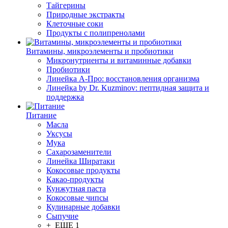
Тайгерины
Природные экстракты
Клеточные соки
Продукты с полипренолами
Витамины, микроэлементы и пробиотики
Микронутриенты и витаминные добавки
Пробиотики
Линейка А-Про: восстановления организма
Линейка by Dr. Kuzminov: пептидная защита и
поддержка
Питание
Масла
Уксусы
Мука
Сахарозаменители
Линейка Ширатаки
Кокосовые продукты
Какао-продукты
Кунжутная паста
Кокосовые чипсы
Кулинарные добавки
Сыпучие
+ ЕЩЕ 1