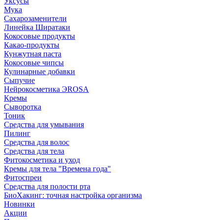
Уксусы
Мука
Сахарозаменители
Линейка Ширатаки
Кокосовые продукты
Какао-продукты
Кунжутная паста
Кокосовые чипсы
Кулинарные добавки
Сыпучие
Нейрокосметика ЭROSA
Кремы
Сыворотка
Тоник
Средства для умывания
Пилинг
Средства для волос
Средства для тела
Фитокосметика и уход
Кремы для тела "Времена года"
Фитоспреи
Средства для полости рта
БиоХакинг: точная настройка организма
Новинки
Акции