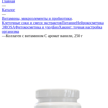
Главная
—
Каталог
—
Витамины, микроэлементы и пробиотики
Клеточные соки и смеси экстрактов
Питание
Нейрокосметика
ЭROSA
Фитокосметика и уход
БиоХакинг: точная настройка
организма
—
Коллаген с витамином C аромат ванили, 250 г