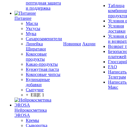
пептидная защита
Таблица
и поддержка
комбинир
продукто
Питание
Условия 
Масла
Условия
Уксусы
доставки
Мука
Условия 
Сахарозаменители
и возврат
Линейка
Новинки
Акции
Возврат 
Ширатаки
Безопасн
Кокосовые
платежей
продукты
Глоссари
Какао-продукты
FAQ
Кунжутная паста
Написать
Кокосовые чипсы
Телеграм
Кулинарные
Написать
добавки
Макс
Сыпучие
+ ЕЩЕ 1
Нейрокосметика
ЭROSA
Кремы
Сыворотка