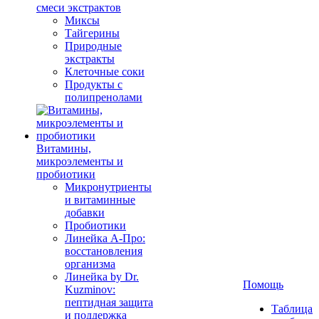
смеси экстрактов
Миксы
Тайгерины
Природные
экстракты
Клеточные соки
Продукты с
полипренолами
Витамины,
микроэлементы и
пробиотики
Микронутриенты
и витаминные
добавки
Пробиотики
Линейка А-Про:
восстановления
организма
Линейка by Dr.
Помощь
Kuzminov:
пептидная защита
Таблица
и поддержка