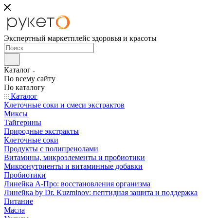
Экспертный маркетплейс здоровья и красоты
Каталог
По всему сайту
По каталогу
Каталог
Клеточные соки и смеси экстрактов
Миксы
Тайгерины
Природные экстракты
Клеточные соки
Продукты с полипренолами
Витамины, микроэлементы и пробиотики
Микронутриенты и витаминные добавки
Пробиотики
Линейка А-Про: восстановления организма
Линейка by Dr. Kuzminov: пептидная защита и поддержка
Питание
Масла