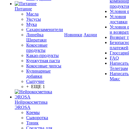
комбинир
продукто
Питание
Условия 
Масла
Условия
Уксусы
доставки
Мука
Условия 
Сахарозаменители
и возврат
Линейка
Новинки
Акции
Возврат 
Ширатаки
Безопасн
Кокосовые
платежей
продукты
Глоссари
Какао-продукты
FAQ
Кунжутная паста
Написать
Кокосовые чипсы
Телеграм
Кулинарные
Написать
добавки
Макс
Сыпучие
+ ЕЩЕ 1
Нейрокосметика
ЭROSA
Кремы
Сыворотка
Тоник
Средства для