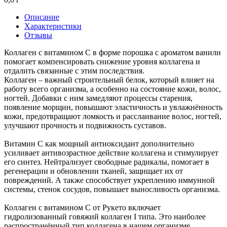
Описание
Характеристики
Отзывы
Коллаген с витамином C в форме порошка с ароматом ванили
помогает компенсировать снижение уровня коллагена и
отдалить связанные с этим последствия.
Коллаген – важный строительный белок, который влияет на
работу всего организма, а особенно на состояние кожи, волос,
ногтей. Добавки с ним замедляют процессы старения,
появление морщин, повышают эластичность и увлажнённость
кожи, предотвращают ломкость и расслаивание волос, ногтей,
улучшают прочность и подвижность суставов.
Витамин C как мощный антиоксидант дополнительно
усиливает антивозрастное действие коллагена и стимулирует
его синтез. Нейтрализует свободные радикалы, помогает в
регенерации и обновлении тканей, защищает их от
повреждений. А также способствует укреплению иммунной
системы, стенок сосудов, повышает выносливость организма.
Коллаген с витамином С от Рукето включает
гидролизованный говяжий коллаген I типа. Это наиболее
распространённый тип коллагена в нашем организме,