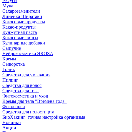
Уксусы
Мука
Сахарозаменители
Линейка Ширатаки
Кокосовые продукты
Какао-продукты
Кунжутная паста
Кокосовые чипсы
Кулинарные добавки
Сыпучие
Нейрокосметика ЭROSA
Кремы
Сыворотка
Тоник
Средства для умывания
Пилинг
Средства для волос
Средства для тела
Фитокосметика и уход
Кремы для тела "Времена года"
Фитоспреи
Средства для полости рта
БиоХакинг: точная настройка организма
Новинки
Акции