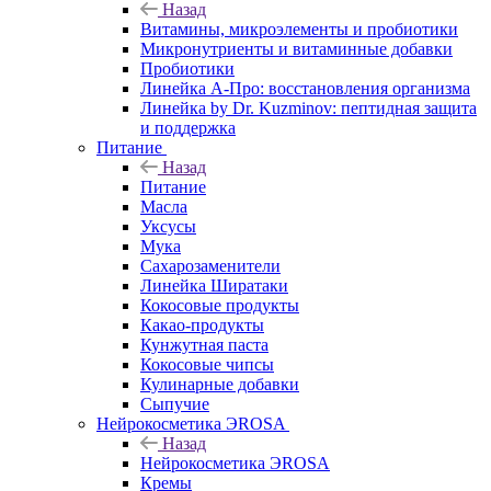
Назад
Витамины, микроэлементы и пробиотики
Микронутриенты и витаминные добавки
Пробиотики
Линейка А-Про: восстановления организма
Линейка by Dr. Kuzminov: пептидная защита
и поддержка
Питание
Назад
Питание
Масла
Уксусы
Мука
Сахарозаменители
Линейка Ширатаки
Кокосовые продукты
Какао-продукты
Кунжутная паста
Кокосовые чипсы
Кулинарные добавки
Сыпучие
Нейрокосметика ЭROSA
Назад
Нейрокосметика ЭROSA
Кремы