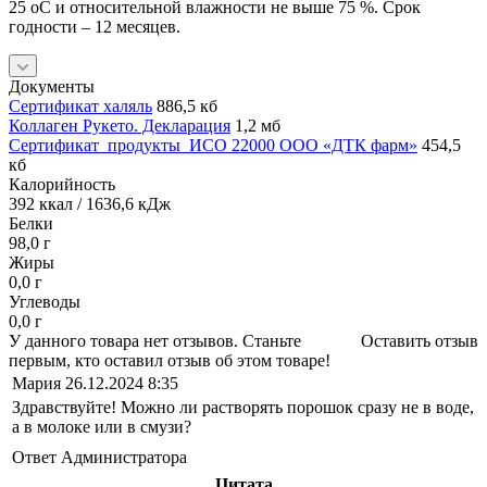
25 оС и относительной влажности не выше 75 %. Срок
годности – 12 месяцев.
Документы
Сертификат халяль
886,5 кб
Коллаген Рукето. Декларация
1,2 мб
Сертификат_продукты_ИСО 22000 ООО «ДТК фарм»
454,5
кб
Калорийность
392 ккал / 1636,6 кДж
Белки
98,0 г
Жиры
0,0 г
Углеводы
0,0 г
У данного товара нет отзывов. Станьте
Оставить отзыв
первым, кто оставил отзыв об этом товаре!
Мария
26.12.2024 8:35
Здравствуйте! Можно ли растворять порошок сразу не в воде,
а в молоке или в смузи?
Ответ Администратора
Цитата