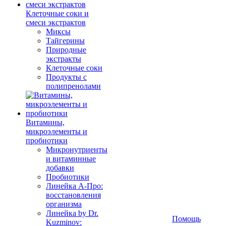
Клеточные соки и
смеси экстрактов
Миксы
Тайгерины
Природные
экстракты
Клеточные соки
Продукты с
полипренолами
Витамины,
микроэлементы и
пробиотики
Микронутриенты
и витаминные
добавки
Пробиотики
Линейка А-Про:
восстановления
организма
Линейка by Dr.
Помощь
Kuzminov: