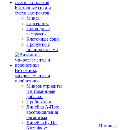
Клеточные соки и
смеси экстрактов
Миксы
Тайгерины
Природные
экстракты
Клеточные соки
Продукты с
полипренолами
Витамины,
микроэлементы и
пробиотики
Микронутриенты
и витаминные
добавки
Пробиотики
Линейка А-Про:
восстановления
организма
Линейка by Dr.
Помощь
Kuzminov: