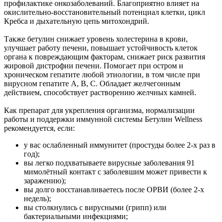
профилактике онкозаболеваний. Благоприятно влияет на
окислительно-восстановительный потенциал клетки, цикл
Кребса и дыхательную цепь митохондрий.
Также бетулин снижает уровень холестерина в крови,
улучшает работу печени, повышает устойчивость клеток
органа к повреждающим факторам, снижает риск развития
жировой дистрофии печени. Помогает при остром и
хроническом гепатите любой этиологии, в том числе при
вирусном гепатите A, B, C. Обладает желчегонным
действием, способствует растворению желчных камней.
Как препарат для укрепления организма, нормализации
работы и поддержки иммунной системы Бетулин Wellness
рекомендуется, если:
у вас ослабленный иммунитет (простуды более 2-х раз в
год);
вы легко подхватываете вирусные заболевания 91
мимолётный контакт с заболевшим может привести к
заражению);
вы долго восстанавливаетесь после ОРВИ (более 2-х
недель);
вы столкнулись с вирусными (грипп) или
бактериальными инфекциями;