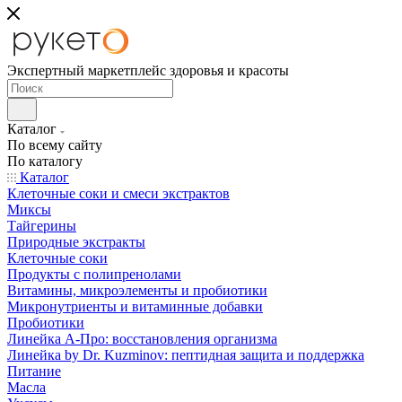
Экспертный маркетплейс здоровья и красоты
Каталог
По всему сайту
По каталогу
Каталог
Клеточные соки и смеси экстрактов
Миксы
Тайгерины
Природные экстракты
Клеточные соки
Продукты с полипренолами
Витамины, микроэлементы и пробиотики
Микронутриенты и витаминные добавки
Пробиотики
Линейка А-Про: восстановления организма
Линейка by Dr. Kuzminov: пептидная защита и поддержка
Питание
Масла