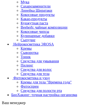
Мука
Сахарозаменители
Линейка Ширатаки
Кокосовые продукты
Какао-продукты
Кунжутная паста
Beeherb: чайные композиции
Кокосовые чипсы
Кулинарные добавки
Сыпучие
Нейрокосметика ЭROSA
Кремы
Сыворотка
Тоник
Средства для умывания
Пилинг
Средства для волос
Средства для тела
Фитокосметика и уход
Кремы для тела "Времена года"
Фитоспреи
Средства для полости рта
БиоХакинг: точная настройка организма
Ваш менеджер