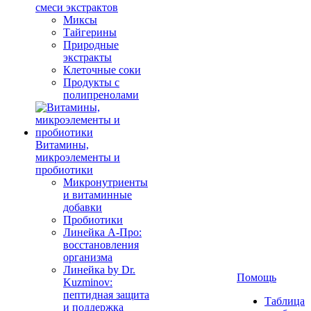
смеси экстрактов
Миксы
Тайгерины
Природные
экстракты
Клеточные соки
Продукты с
полипренолами
Витамины,
микроэлементы и
пробиотики
Микронутриенты
и витаминные
добавки
Пробиотики
Линейка А-Про:
восстановления
организма
Линейка by Dr.
Помощь
Kuzminov:
пептидная защита
Таблица
и поддержка