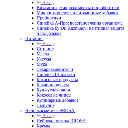
Назад
Витамины, микроэлементы и пробиотики
Микронутриенты и витаминные добавки
Пробиотики
Линейка А-Про: восстановления организма
Линейка by Dr. Kuzminov: пептидная защита
и поддержка
Питание
Назад
Питание
Масла
Уксусы
Мука
Сахарозаменители
Линейка Ширатаки
Кокосовые продукты
Какао-продукты
Кунжутная паста
Кокосовые чипсы
Кулинарные добавки
Сыпучие
Нейрокосметика ЭROSA
Назад
Нейрокосметика ЭROSA
Кремы