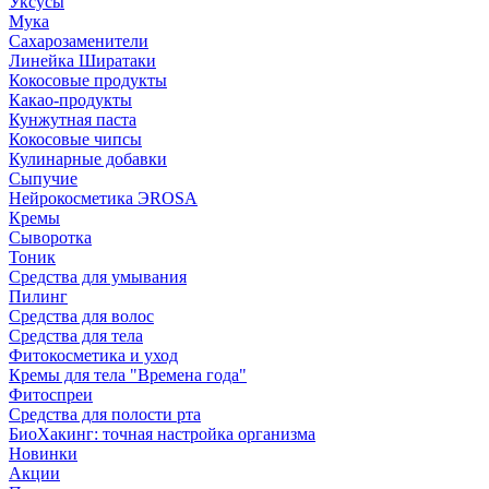
Уксусы
Мука
Сахарозаменители
Линейка Ширатаки
Кокосовые продукты
Какао-продукты
Кунжутная паста
Кокосовые чипсы
Кулинарные добавки
Сыпучие
Нейрокосметика ЭROSA
Кремы
Сыворотка
Тоник
Средства для умывания
Пилинг
Средства для волос
Средства для тела
Фитокосметика и уход
Кремы для тела "Времена года"
Фитоспреи
Средства для полости рта
БиоХакинг: точная настройка организма
Новинки
Акции