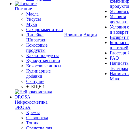
комбинир
продукто
Питание
Условия 
Масла
Условия
Уксусы
доставки
Мука
Условия 
Сахарозаменители
и возврат
Линейка
Новинки
Акции
Возврат 
Ширатаки
Безопасн
Кокосовые
платежей
продукты
Глоссари
Какао-продукты
FAQ
Кунжутная паста
Написать
Кокосовые чипсы
Телеграм
Кулинарные
Написать
добавки
Макс
Сыпучие
+ ЕЩЕ 1
Нейрокосметика
ЭROSA
Кремы
Сыворотка
Тоник
Средства для