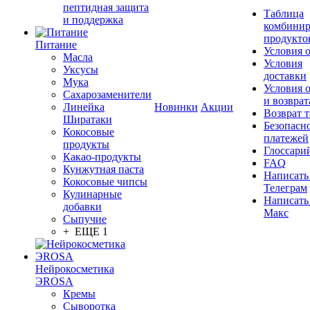
пептидная защита
Таблица
и поддержка
комбинир
продукто
Питание
Условия 
Масла
Условия
Уксусы
доставки
Мука
Условия 
Сахарозаменители
и возврат
Линейка
Новинки
Акции
Возврат 
Ширатаки
Безопасн
Кокосовые
платежей
продукты
Глоссари
Какао-продукты
FAQ
Кунжутная паста
Написать
Кокосовые чипсы
Телеграм
Кулинарные
Написать
добавки
Макс
Сыпучие
+ ЕЩЕ 1
Нейрокосметика
ЭROSA
Кремы
Сыворотка