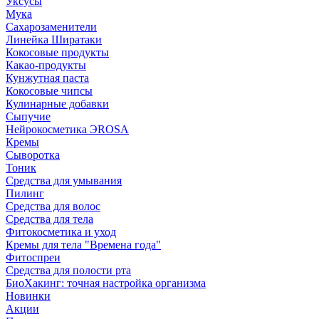
Уксусы
Мука
Сахарозаменители
Линейка Ширатаки
Кокосовые продукты
Какао-продукты
Кунжутная паста
Кокосовые чипсы
Кулинарные добавки
Сыпучие
Нейрокосметика ЭROSA
Кремы
Сыворотка
Тоник
Средства для умывания
Пилинг
Средства для волос
Средства для тела
Фитокосметика и уход
Кремы для тела "Времена года"
Фитоспреи
Средства для полости рта
БиоХакинг: точная настройка организма
Новинки
Акции