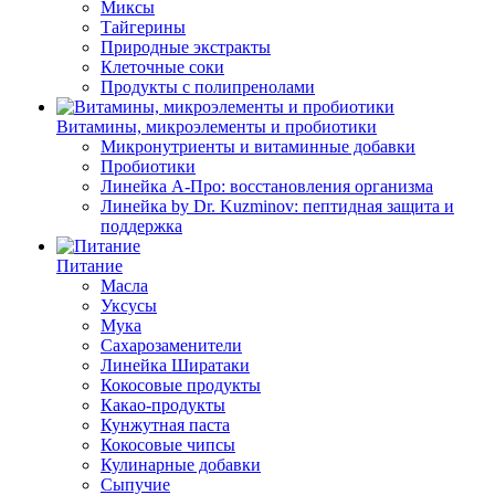
Миксы
Тайгерины
Природные экстракты
Клеточные соки
Продукты с полипренолами
Витамины, микроэлементы и пробиотики
Микронутриенты и витаминные добавки
Пробиотики
Линейка А-Про: восстановления организма
Линейка by Dr. Kuzminov: пептидная защита и
поддержка
Питание
Масла
Уксусы
Мука
Сахарозаменители
Линейка Ширатаки
Кокосовые продукты
Какао-продукты
Кунжутная паста
Кокосовые чипсы
Кулинарные добавки
Сыпучие