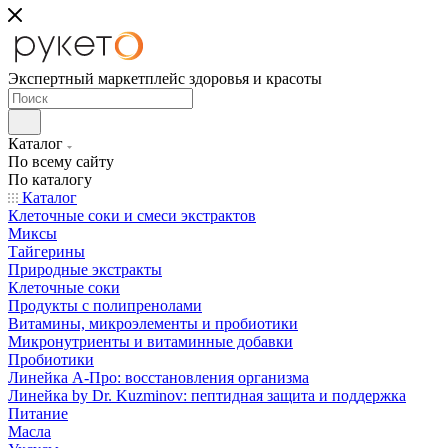
Экспертный маркетплейс здоровья и красоты
Каталог
По всему сайту
По каталогу
Каталог
Клеточные соки и смеси экстрактов
Миксы
Тайгерины
Природные экстракты
Клеточные соки
Продукты с полипренолами
Витамины, микроэлементы и пробиотики
Микронутриенты и витаминные добавки
Пробиотики
Линейка А-Про: восстановления организма
Линейка by Dr. Kuzminov: пептидная защита и поддержка
Питание
Масла