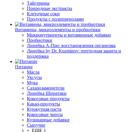
Тайгерины
Природные экстракты
Клеточные соки
Продукты с полипренолами
Витамины, микроэлементы и пробиотики
Микронутриенты и витаминные добавки
Пробиотики
Линейка А-Про: восстановления организма
Линейка by Dr. Kuzminov: пептидная защита и
поддержка
Питание
Масла
Уксусы
Мука
Сахарозаменители
Линейка Ширатаки
Кокосовые продукты
Какао-продукты
Кунжутная паста
Кокосовые чипсы
Кулинарные добавки
Сыпучие
+ ЕЩЕ 1