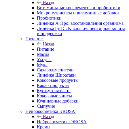
Назад
Витамины, микроэлементы и пробиотики
Микронутриенты и витаминные добавки
Пробиотики
Линейка А-Про: восстановления организма
Линейка by Dr. Kuzminov: пептидная защита
и поддержка
Питание
Назад
Питание
Масла
Уксусы
Мука
Сахарозаменители
Линейка Ширатаки
Кокосовые продукты
Какао-продукты
Кунжутная паста
Кокосовые чипсы
Кулинарные добавки
Сыпучие
Нейрокосметика ЭROSA
Назад
Нейрокосметика ЭROSA
Кремы