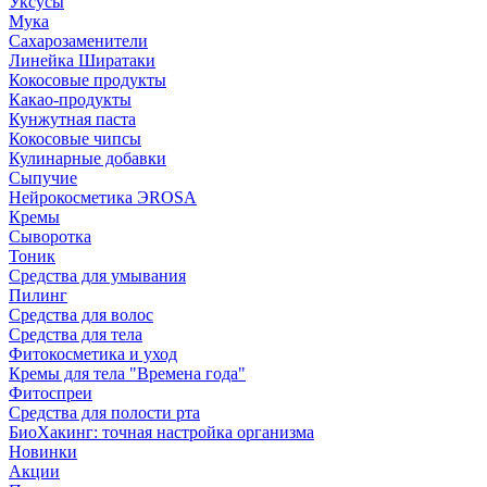
Уксусы
Мука
Сахарозаменители
Линейка Ширатаки
Кокосовые продукты
Какао-продукты
Кунжутная паста
Кокосовые чипсы
Кулинарные добавки
Сыпучие
Нейрокосметика ЭROSA
Кремы
Сыворотка
Тоник
Средства для умывания
Пилинг
Средства для волос
Средства для тела
Фитокосметика и уход
Кремы для тела "Времена года"
Фитоспреи
Средства для полости рта
БиоХакинг: точная настройка организма
Новинки
Акции