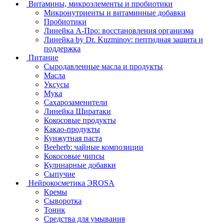
Витамины, микроэлементы и пробиотики
Микронутриенты и витаминные добавки
Пробиотики
Линейка А-Про: восстановления организма
Линейка by Dr. Kuzminov: пептидная защита и
поддержка
Питание
Сыродавленные масла и продукты
Масла
Уксусы
Мука
Сахарозаменители
Линейка Ширатаки
Кокосовые продукты
Какао-продукты
Кунжутная паста
Beeherb: чайные композиции
Кокосовые чипсы
Кулинарные добавки
Сыпучие
Нейрокосметика ЭROSA
Кремы
Сыворотка
Тоник
Средства для умывания