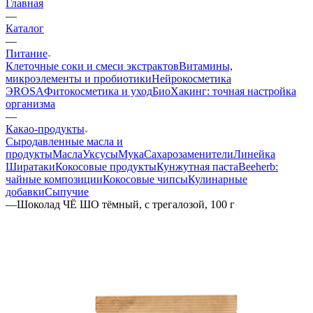
Главная
—
Каталог
—
Питание
Клеточные соки и смеси экстрактов
Витамины,
микроэлементы и пробиотики
Нейрокосметика
ЭROSA
Фитокосметика и уход
БиоХакинг: точная настройка
организма
—
Какао-продукты
Сыродавленные масла и
продукты
Масла
Уксусы
Мука
Сахарозаменители
Линейка
Ширатаки
Кокосовые продукты
Кунжутная паста
Beeherb:
чайные композиции
Кокосовые чипсы
Кулинарные
добавки
Сыпучие
—
Шоколад ЧЁ ШО тёмный, с трегалозой, 100 г