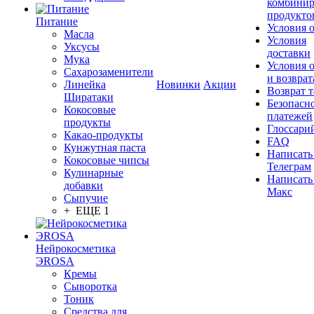
комбинир
продукто
Питание
Условия 
Масла
Условия
Уксусы
доставки
Мука
Условия 
Сахарозаменители
и возврат
Линейка
Новинки
Акции
Возврат 
Ширатаки
Безопасн
Кокосовые
платежей
продукты
Глоссари
Какао-продукты
FAQ
Кунжутная паста
Написать
Кокосовые чипсы
Телеграм
Кулинарные
Написать
добавки
Макс
Сыпучие
+ ЕЩЕ 1
Нейрокосметика
ЭROSA
Кремы
Сыворотка
Тоник
Средства для