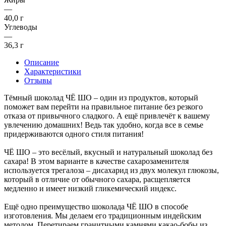
—
40,0 г
Углеводы
—
36,3 г
Описание
Характеристики
Отзывы
Тёмный шоколад ЧЁ ШО – один из продуктов, который
поможет вам перейти на правильное питание без резкого
отказа от привычного сладкого. А ещё привлечёт к вашему
увлечению домашних! Ведь так удобно, когда все в семье
придерживаются одного стиля питания!
ЧЁ ШО – это весёлый, вкусный и натуральный шоколад без
сахара! В этом варианте в качестве сахарозаменителя
используется трегалоза – дисахарид из двух молекул глюкозы,
который в отличие от обычного сахара, расщепляется
медленно и имеет низкий гликемический индекс.
Ещё одно преимущество шоколада ЧЁ ШО в способе
изготовления. Мы делаем его традиционным индейским
методом. Перетираем гранитными камнями какао-бобы из