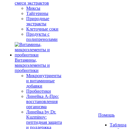
смеси экстрактов
Миксы
Тайгерины
Природные
экстракты
Клеточные соки
Продукты с
полипренолами
Витамины,
микроэлементы и
пробиотики
Микронутриенты
и витаминные
добавки
Пробиотики
Линейка А-Про:
восстановления
организма
Линейка by Dr.
Помощь
Kuzminov:
пептидная защита
Таблица
и поддержка