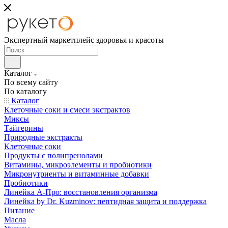
Экспертный маркетплейс здоровья и красоты
Каталог
По всему сайту
По каталогу
Каталог
Клеточные соки и смеси экстрактов
Миксы
Тайгерины
Природные экстракты
Клеточные соки
Продукты с полипренолами
Витамины, микроэлементы и пробиотики
Микронутриенты и витаминные добавки
Пробиотики
Линейка А-Про: восстановления организма
Линейка by Dr. Kuzminov: пептидная защита и поддержка
Питание
Масла