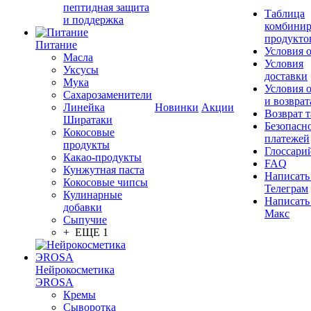
пептидная защита
Таблица
и поддержка
комбинир
продукто
Питание
Условия 
Масла
Условия
Уксусы
доставки
Мука
Условия 
Сахарозаменители
и возврат
Линейка
Новинки
Акции
Возврат 
Ширатаки
Безопасн
Кокосовые
платежей
продукты
Глоссари
Какао-продукты
FAQ
Кунжутная паста
Написать
Кокосовые чипсы
Телеграм
Кулинарные
Написать
добавки
Макс
Сыпучие
+ ЕЩЕ 1
Нейрокосметика
ЭROSA
Кремы
Сыворотка