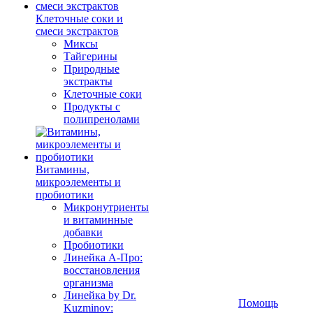
Клеточные соки и
смеси экстрактов
Миксы
Тайгерины
Природные
экстракты
Клеточные соки
Продукты с
полипренолами
Витамины,
микроэлементы и
пробиотики
Микронутриенты
и витаминные
добавки
Пробиотики
Линейка А-Про:
восстановления
организма
Линейка by Dr.
Помощь
Kuzminov: