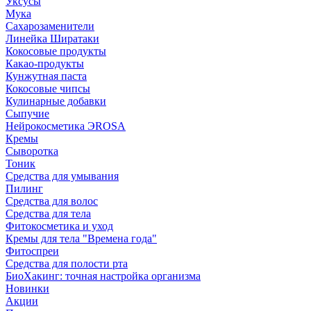
Уксусы
Мука
Сахарозаменители
Линейка Ширатаки
Кокосовые продукты
Какао-продукты
Кунжутная паста
Кокосовые чипсы
Кулинарные добавки
Сыпучие
Нейрокосметика ЭROSA
Кремы
Сыворотка
Тоник
Средства для умывания
Пилинг
Средства для волос
Средства для тела
Фитокосметика и уход
Кремы для тела "Времена года"
Фитоспреи
Средства для полости рта
БиоХакинг: точная настройка организма
Новинки
Акции