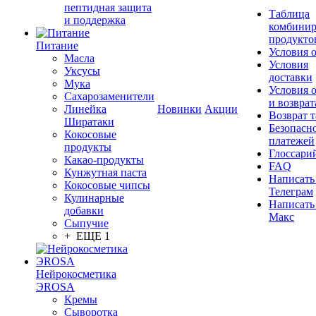
пептидная защита
Таблица
и поддержка
комбинир
продукто
Питание
Условия 
Масла
Условия
Уксусы
доставки
Мука
Условия 
Сахарозаменители
и возврат
Линейка
Новинки
Акции
Возврат 
Ширатаки
Безопасн
Кокосовые
платежей
продукты
Глоссари
Какао-продукты
FAQ
Кунжутная паста
Написать
Кокосовые чипсы
Телеграм
Кулинарные
Написать
добавки
Макс
Сыпучие
+ ЕЩЕ 1
Нейрокосметика
ЭROSA
Кремы
Сыворотка