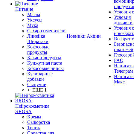
комбинир
продукто
Питание
Условия 
Масла
Условия
Уксусы
доставки
Мука
Условия 
Сахарозаменители
и возврат
Линейка
Новинки
Акции
Возврат 
Ширатаки
Безопасн
Кокосовые
платежей
продукты
Глоссари
Какао-продукты
FAQ
Кунжутная паста
Написать
Кокосовые чипсы
Телеграм
Кулинарные
Написать
добавки
Макс
Сыпучие
+ ЕЩЕ 1
Нейрокосметика
ЭROSA
Кремы
Сыворотка
Тоник
Средства для