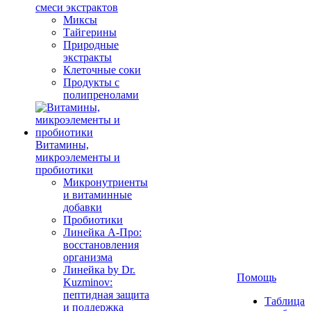
смеси экстрактов
Миксы
Тайгерины
Природные
экстракты
Клеточные соки
Продукты с
полипренолами
Витамины,
микроэлементы и
пробиотики
Микронутриенты
и витаминные
добавки
Пробиотики
Линейка А-Про:
восстановления
организма
Линейка by Dr.
Помощь
Kuzminov:
пептидная защита
Таблица
и поддержка