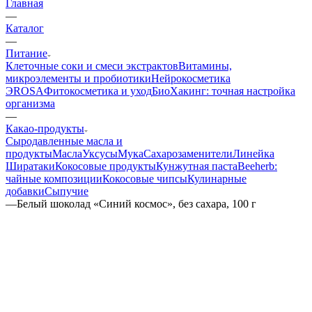
Главная
—
Каталог
—
Питание
Клеточные соки и смеси экстрактов
Витамины,
микроэлементы и пробиотики
Нейрокосметика
ЭROSA
Фитокосметика и уход
БиоХакинг: точная настройка
организма
—
Какао-продукты
Сыродавленные масла и
продукты
Масла
Уксусы
Мука
Сахарозаменители
Линейка
Ширатаки
Кокосовые продукты
Кунжутная паста
Beeherb:
чайные композиции
Кокосовые чипсы
Кулинарные
добавки
Сыпучие
—
Белый шоколад «Синий космос», без сахара, 100 г