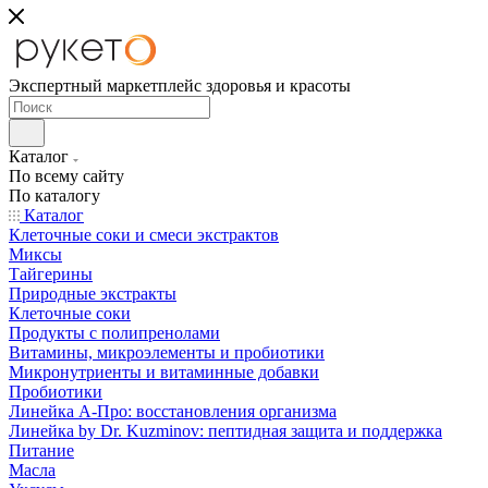
Экспертный маркетплейс здоровья и красоты
Каталог
По всему сайту
По каталогу
Каталог
Клеточные соки и смеси экстрактов
Миксы
Тайгерины
Природные экстракты
Клеточные соки
Продукты с полипренолами
Витамины, микроэлементы и пробиотики
Микронутриенты и витаминные добавки
Пробиотики
Линейка А-Про: восстановления организма
Линейка by Dr. Kuzminov: пептидная защита и поддержка
Питание
Масла