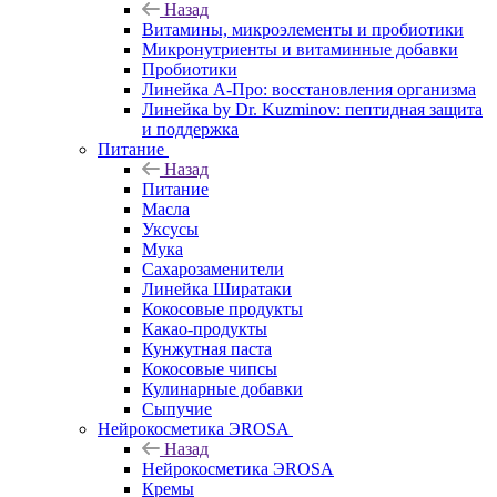
Назад
Витамины, микроэлементы и пробиотики
Микронутриенты и витаминные добавки
Пробиотики
Линейка А-Про: восстановления организма
Линейка by Dr. Kuzminov: пептидная защита
и поддержка
Питание
Назад
Питание
Масла
Уксусы
Мука
Сахарозаменители
Линейка Ширатаки
Кокосовые продукты
Какао-продукты
Кунжутная паста
Кокосовые чипсы
Кулинарные добавки
Сыпучие
Нейрокосметика ЭROSA
Назад
Нейрокосметика ЭROSA
Кремы