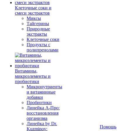
Клеточные соки и
смеси экстрактов
Миксы
Тайгерины
Природные
экстракты
Клеточные соки
Продукты с
полипренолами
Витамины,
микроэлементы и
пробиотики
Микронутриенты
и витаминные
добавки
Пробиотики
Линейка А-Про:
восстановления
организма
Линейка by Dr.
Помощь
Kuzminov: