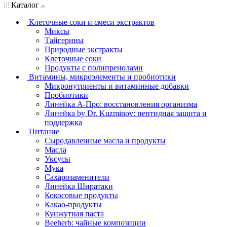
Каталог
Клеточные соки и смеси экстрактов
Миксы
Тайгерины
Природные экстракты
Клеточные соки
Продукты с полипренолами
Витамины, микроэлементы и пробиотики
Микронутриенты и витаминные добавки
Пробиотики
Линейка А-Про: восстановления организма
Линейка by Dr. Kuzminov: пептидная защита и
поддержка
Питание
Сыродавленные масла и продукты
Масла
Уксусы
Мука
Сахарозаменители
Линейка Ширатаки
Кокосовые продукты
Какао-продукты
Кунжутная паста
Beeherb: чайные композиции