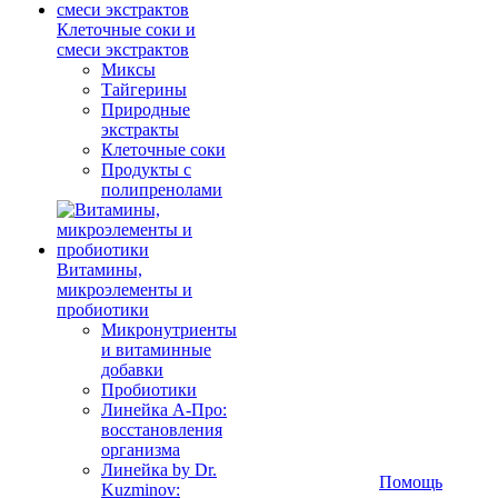
Клеточные соки и
смеси экстрактов
Миксы
Тайгерины
Природные
экстракты
Клеточные соки
Продукты с
полипренолами
Витамины,
микроэлементы и
пробиотики
Микронутриенты
и витаминные
добавки
Пробиотики
Линейка А-Про:
восстановления
организма
Линейка by Dr.
Помощь
Kuzminov: