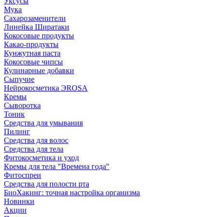
Уксусы
Мука
Сахарозаменители
Линейка Ширатаки
Кокосовые продукты
Какао-продукты
Кунжутная паста
Кокосовые чипсы
Кулинарные добавки
Сыпучие
Нейрокосметика ЭROSA
Кремы
Сыворотка
Тоник
Средства для умывания
Пилинг
Средства для волос
Средства для тела
Фитокосметика и уход
Кремы для тела "Времена года"
Фитоспреи
Средства для полости рта
БиоХакинг: точная настройка организма
Новинки
Акции