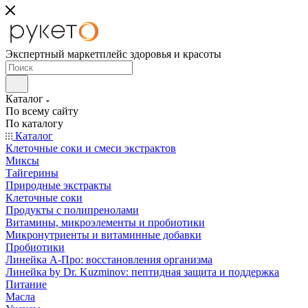
Экспертный маркетплейс здоровья и красоты
Каталог
По всему сайту
По каталогу
Каталог
Клеточные соки и смеси экстрактов
Миксы
Тайгерины
Природные экстракты
Клеточные соки
Продукты с полипренолами
Витамины, микроэлементы и пробиотики
Микронутриенты и витаминные добавки
Пробиотики
Линейка А-Про: восстановления организма
Линейка by Dr. Kuzminov: пептидная защита и поддержка
Питание
Масла