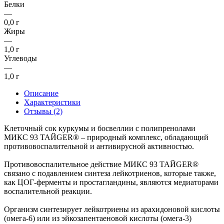
Белки
—
0,0 г
Жиры
—
1,0 г
Углеводы
—
1,0 г
Описание
Характеристики
Отзывы (2)
Клеточный сок куркумы и босвеллии с полипренолами
МИКС 93 ТАЙGER® – природный комплекс, обладающий
противовоспалительной и антивирусной активностью.
Противовоспалительное действие МИКС 93 ТАЙGER®
связано с подавлением синтеза лейкотриенов, которые также,
как ЦОГ-ферменты и простагландины, являются медиаторами
воспалительной реакции.
Организм синтезирует лейкотриены из арахидоновой кислоты
(омега-6) или из эйкозапентаеновой кислоты (омега-3)