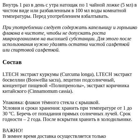
Внутрь 1 раз в день с утра натощак по 1 чайной ложке (5 мл) в
чистом виде или разбавленным в 100 мл воды комнатной
температуры. Перед употреблением взбалтывать.
При употреблении следует содержать капельницу и горлышко
флакона в чистоте, чтобы не допускать роста
микроорганизмов на высохшей субстанции. Для этого после
использования нужно удалять остатки чистой салфеткой
или спиртовой салфеткой.
Состав
LTECH экстракт куркумы (Curcuma longa), LTECH экстракт
босвеллии (Boswellia sacra), лецитин подсолнечный,
концентрат пищевой «Полипренолы», экстракт коричника
китайского (Cinnamomum cassia).
Упаковка: флакон тёмного стекла с крышкой.
Условия и сроки хранения: хранить при температуре от 1 до
30 °С. Беречь от попадания прямых солнечных лучей. Срок
годности – 2 года. После вскрытия хранить в холодильнике.
ВАЖНО!
В зимнее время доставка осуществляется только