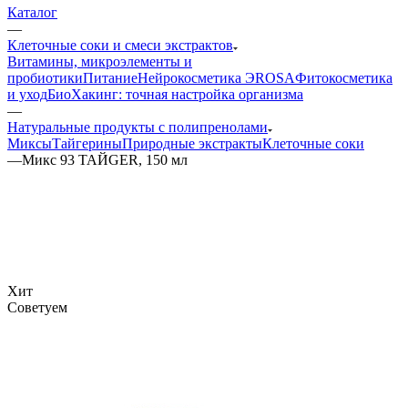
Каталог
—
Клеточные соки и смеси экстрактов
Витамины, микроэлементы и
пробиотики
Питание
Нейрокосметика ЭROSA
Фитокосметика
и уход
БиоХакинг: точная настройка организма
—
Натуральные продукты с полипренолами
Миксы
Тайгерины
Природные экстракты
Клеточные соки
—
Микс 93 ТАЙGER, 150 мл
Хит
Советуем