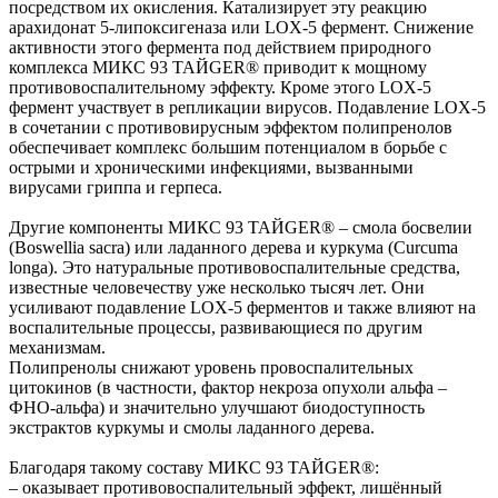
посредством их окисления. Катализирует эту реакцию
арахидонат 5-липоксигеназа или LOX-5 фермент. Снижение
активности этого фермента под действием природного
комплекса МИКС 93 ТАЙGER® приводит к мощному
противовоспалительному эффекту. Кроме этого LOX-5
фермент участвует в репликации вирусов. Подавление LOX-5
в сочетании с противовирусным эффектом полипренолов
обеспечивает комплекс большим потенциалом в борьбе с
острыми и хроническими инфекциями, вызванными
вирусами гриппа и герпеса.
Другие компоненты МИКС 93 ТАЙGER® – смола босвелии
(Boswellia sacra) или ладанного дерева и куркума (Curcuma
longa). Это натуральные противовоспалительные средства,
известные человечеству уже несколько тысяч лет. Они
усиливают подавление LOX-5 ферментов и также влияют на
воспалительные процессы, развивающиеся по другим
механизмам.
Полипренолы снижают уровень провоспалительных
цитокинов (в частности, фактор некроза опухоли альфа –
ФНО-альфа) и значительно улучшают биодоступность
экстрактов куркумы и смолы ладанного дерева.
Благодаря такому составу МИКС 93 ТАЙGER®:
– оказывает противовоспалительный эффект, лишённый