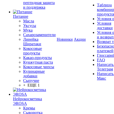
пептидная защита
Таблица
и поддержка
комбинир
продукто
Питание
Условия 
Масла
Условия
Уксусы
доставки
Мука
Условия 
Сахарозаменители
и возврат
Линейка
Новинки
Акции
Возврат 
Ширатаки
Безопасн
Кокосовые
платежей
продукты
Глоссари
Какао-продукты
FAQ
Кунжутная паста
Написать
Кокосовые чипсы
Телеграм
Кулинарные
Написать
добавки
Макс
Сыпучие
+ ЕЩЕ 1
Нейрокосметика
ЭROSA
Кремы
Сыворотка