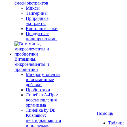
смеси экстрактов
Миксы
Тайгерины
Природные
экстракты
Клеточные соки
Продукты с
полипренолами
Витамины,
микроэлементы и
пробиотики
Микронутриенты
и витаминные
добавки
Пробиотики
Линейка А-Про:
восстановления
организма
Линейка by Dr.
Помощь
Kuzminov:
пептидная защита
Таблица
и поддержка