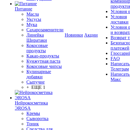
комбинир
продукто
Питание
Условия 
Масла
Условия
Уксусы
доставки
Мука
Условия 
Сахарозаменители
и возврат
Линейка
Новинки
Акции
Возврат 
Ширатаки
Безопасн
Кокосовые
платежей
продукты
Глоссари
Какао-продукты
FAQ
Кунжутная паста
Написать
Кокосовые чипсы
Телеграм
Кулинарные
Написать
добавки
Макс
Сыпучие
+ ЕЩЕ 1
Нейрокосметика
ЭROSA
Кремы
Сыворотка
Тоник
Средства для