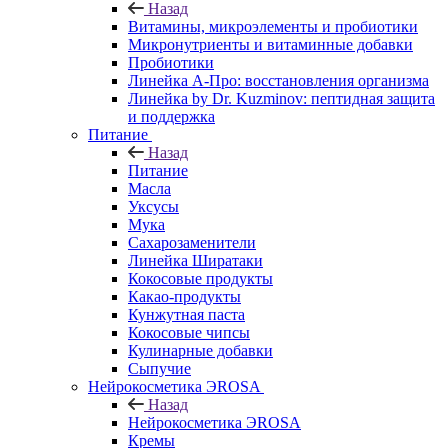
Назад
Витамины, микроэлементы и пробиотики
Микронутриенты и витаминные добавки
Пробиотики
Линейка А-Про: восстановления организма
Линейка by Dr. Kuzminov: пептидная защита
и поддержка
Питание
Назад
Питание
Масла
Уксусы
Мука
Сахарозаменители
Линейка Ширатаки
Кокосовые продукты
Какао-продукты
Кунжутная паста
Кокосовые чипсы
Кулинарные добавки
Сыпучие
Нейрокосметика ЭROSA
Назад
Нейрокосметика ЭROSA
Кремы