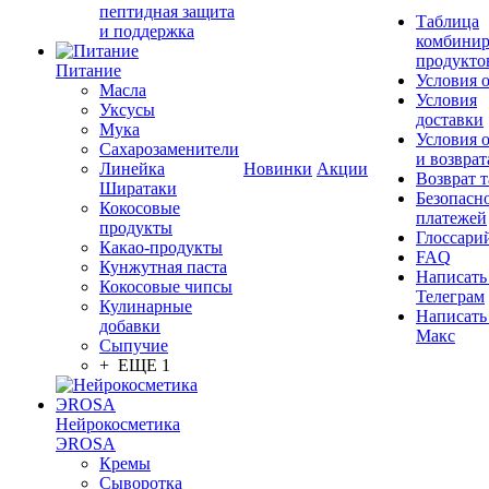
пептидная защита
Таблица
и поддержка
комбинир
продукто
Питание
Условия 
Масла
Условия
Уксусы
доставки
Мука
Условия 
Сахарозаменители
и возврат
Линейка
Новинки
Акции
Возврат 
Ширатаки
Безопасн
Кокосовые
платежей
продукты
Глоссари
Какао-продукты
FAQ
Кунжутная паста
Написать
Кокосовые чипсы
Телеграм
Кулинарные
Написать
добавки
Макс
Сыпучие
+ ЕЩЕ 1
Нейрокосметика
ЭROSA
Кремы
Сыворотка