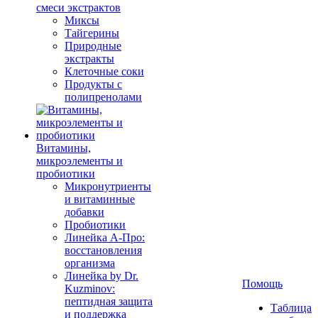
смеси экстрактов
Миксы
Тайгерины
Природные
экстракты
Клеточные соки
Продукты с
полипренолами
Витамины,
микроэлементы и
пробиотики
Микронутриенты
и витаминные
добавки
Пробиотики
Линейка А-Про:
восстановления
организма
Линейка by Dr.
Помощь
Kuzminov:
пептидная защита
Таблица
и поддержка