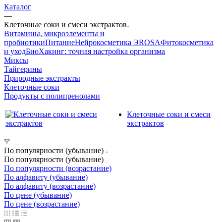
Каталог
—
Клеточные соки и смеси экстрактов
Витамины, микроэлементы и
пробиотики
Питание
Нейрокосметика ЭROSA
Фитокосметика
и уход
БиоХакинг: точная настройка организма
Миксы
Тайгерины
Природные экстракты
Клеточные соки
Продукты с полипренолами
Клеточные соки и смеси
экстрактов
По популярности (убывание)
По популярности (убывание)
По популярности (возрастание)
По алфавиту (убывание)
По алфавиту (возрастание)
По цене (убывание)
По цене (возрастание)