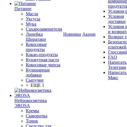
комбинир
продукто
Питание
Условия 
Масла
Условия
Уксусы
доставки
Мука
Условия 
Сахарозаменители
и возврат
Линейка
Новинки
Акции
Возврат 
Ширатаки
Безопасн
Кокосовые
платежей
продукты
Глоссари
Какао-продукты
FAQ
Кунжутная паста
Написать
Кокосовые чипсы
Телеграм
Кулинарные
Написать
добавки
Макс
Сыпучие
+ ЕЩЕ 1
Нейрокосметика
ЭROSA
Кремы
Сыворотка
Тоник
Средства для