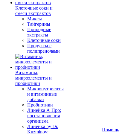
Клеточные соки и
смеси экстрактов
Миксы
Тайгерины
Природные
экстракты
Клеточные соки
Продукты с
полипренолами
Витамины,
микроэлементы и
пробиотики
Микронутриенты
и витаминные
добавки
Пробиотики
Линейка А-Про:
восстановления
организма
Линейка by Dr.
Помощь
Kuzminov: