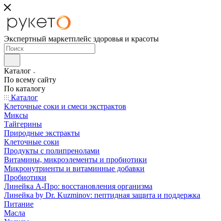
Экспертный маркетплейс здоровья и красоты
Каталог
По всему сайту
По каталогу
Каталог
Клеточные соки и смеси экстрактов
Миксы
Тайгерины
Природные экстракты
Клеточные соки
Продукты с полипренолами
Витамины, микроэлементы и пробиотики
Микронутриенты и витаминные добавки
Пробиотики
Линейка А-Про: восстановления организма
Линейка by Dr. Kuzminov: пептидная защита и поддержка
Питание
Масла