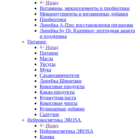
Назад
Витамины, микроэлементы и пробиотики
Микронутриенты и витаминные добавки
Пробиотики
Линейка А-Про: восстановления организма
Линейка by Dr. Kuzminov: пептидная защита
и поддержка
Питание
Назад
Питание
Масла
Уксусы
Мука
Сахарозаменители
Линейка Ширатаки
Кокосовые продукты
Какао-продукты
Кунжутная паста
Кокосовые чипсы
Кулинарные добавки
Сыпучие
Нейрокосметика ЭROSA
Назад
Нейрокосметика ЭROSA
Кремы