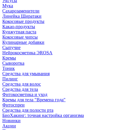
Уксусы
Мука
Сахарозаменители
Линейка Ширатаки
Кокосовые продукты
Какао-продукты
Кунжутная паста
Кокосовые чипсы
Кулинарные добавки
Сыпучие
Нейрокосметика ЭROSA
Кремы
Сыворотка
Тоник
Средства для умывания
Пилинг
Средства для волос
Средства для тела
Фитокосметика и уход
Кремы для тела "Времена года"
Фитоспреи
Средства для полости рта
БиоХакинг: точная настройка организма
Новинки
Акции