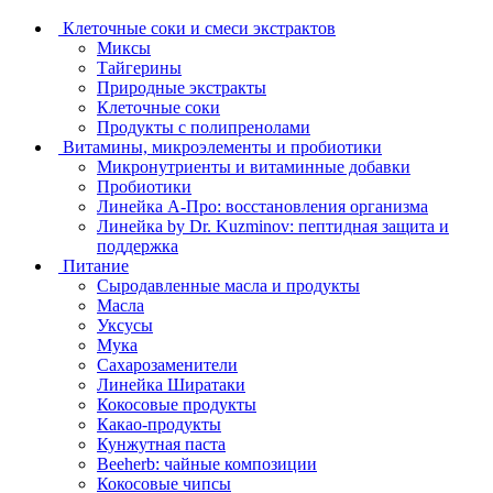
Клеточные соки и смеси экстрактов
Миксы
Тайгерины
Природные экстракты
Клеточные соки
Продукты с полипренолами
Витамины, микроэлементы и пробиотики
Микронутриенты и витаминные добавки
Пробиотики
Линейка А-Про: восстановления организма
Линейка by Dr. Kuzminov: пептидная защита и
поддержка
Питание
Сыродавленные масла и продукты
Масла
Уксусы
Мука
Сахарозаменители
Линейка Ширатаки
Кокосовые продукты
Какао-продукты
Кунжутная паста
Beeherb: чайные композиции
Кокосовые чипсы