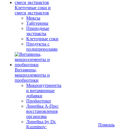
Клеточные соки и
смеси экстрактов
Миксы
Тайгерины
Природные
экстракты
Клеточные соки
Продукты с
полипренолами
Витамины,
микроэлементы и
пробиотики
Микронутриенты
и витаминные
добавки
Пробиотики
Линейка А-Про:
восстановления
организма
Линейка by Dr.
Помощь
Kuzminov: