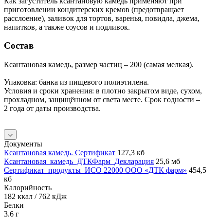
Как загуститель ксантановую камедь применяют при
приготовлении кондитерских кремов (предотвращает
расслоение), заливок для тортов, варенья, повидла, джема,
напитков, а также соусов и подливок.
Состав
Ксантановая камедь, размер частиц – 200 (самая мелкая).
Упаковка: банка из пищевого полиэтилена.
Условия и сроки хранения: в плотно закрытом виде, сухом,
прохладном, защищённом от света месте. Срок годности –
2 года от даты производства.
Документы
Ксантановая камедь. Сертификат
127,3 кб
Ксантановая_камедь_ДТКФарм_Декларация
25,6 мб
Сертификат_продукты_ИСО 22000 ООО «ДТК фарм»
454,5
кб
Калорийность
182 ккал / 762 кДж
Белки
3.6 г