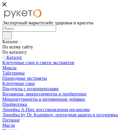
Экспертный маркетплейс здоровья и красоты
Каталог
По всему сайту
По каталогу
Каталог
Клеточные соки и смеси экстрактов
Миксы
Тайгерины
Природные экстракты
Клеточные соки
Продукты с полипренолами
Витамины, микроэлементы и пробиотики
Микронутриенты и витаминные добавки
Пробиотики
Линейка А-Про: восстановления организма
Линейка by Dr. Kuzminov: пептидная защита и поддержка
Питание
Масла