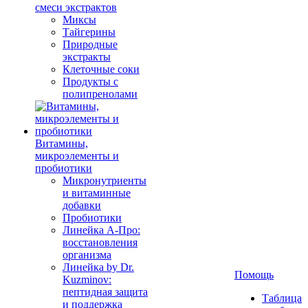
смеси экстрактов
Миксы
Тайгерины
Природные
экстракты
Клеточные соки
Продукты с
полипренолами
Витамины,
микроэлементы и
пробиотики
Микронутриенты
и витаминные
добавки
Пробиотики
Линейка А-Про:
восстановления
организма
Линейка by Dr.
Помощь
Kuzminov:
пептидная защита
Таблица
и поддержка