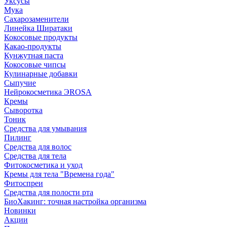
Уксусы
Мука
Сахарозаменители
Линейка Ширатаки
Кокосовые продукты
Какао-продукты
Кунжутная паста
Кокосовые чипсы
Кулинарные добавки
Сыпучие
Нейрокосметика ЭROSA
Кремы
Сыворотка
Тоник
Средства для умывания
Пилинг
Средства для волос
Средства для тела
Фитокосметика и уход
Кремы для тела "Времена года"
Фитоспреи
Средства для полости рта
БиоХакинг: точная настройка организма
Новинки
Акции