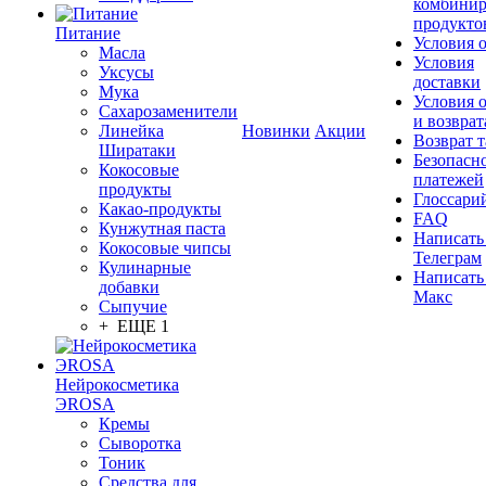
комбинир
продукто
Питание
Условия 
Масла
Условия
Уксусы
доставки
Мука
Условия 
Сахарозаменители
и возврат
Линейка
Новинки
Акции
Возврат 
Ширатаки
Безопасн
Кокосовые
платежей
продукты
Глоссари
Какао-продукты
FAQ
Кунжутная паста
Написать
Кокосовые чипсы
Телеграм
Кулинарные
Написать
добавки
Макс
Сыпучие
+ ЕЩЕ 1
Нейрокосметика
ЭROSA
Кремы
Сыворотка
Тоник
Средства для