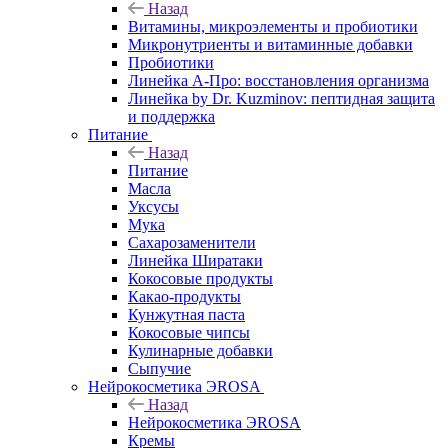
Назад
Витамины, микроэлементы и пробиотики
Микронутриенты и витаминные добавки
Пробиотики
Линейка А-Про: восстановления организма
Линейка by Dr. Kuzminov: пептидная защита
и поддержка
Питание
Назад
Питание
Масла
Уксусы
Мука
Сахарозаменители
Линейка Ширатаки
Кокосовые продукты
Какао-продукты
Кунжутная паста
Кокосовые чипсы
Кулинарные добавки
Сыпучие
Нейрокосметика ЭROSA
Назад
Нейрокосметика ЭROSA
Кремы