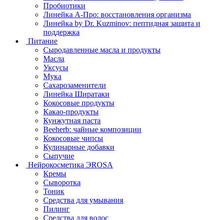
Пробиотики
Линейка А-Про: восстановления организма
Линейка by Dr. Kuzminov: пептидная защита и
поддержка
Питание
Сыродавленные масла и продукты
Масла
Уксусы
Мука
Сахарозаменители
Линейка Ширатаки
Кокосовые продукты
Какао-продукты
Кунжутная паста
Beeherb: чайные композиции
Кокосовые чипсы
Кулинарные добавки
Сыпучие
Нейрокосметика ЭROSA
Кремы
Сыворотка
Тоник
Средства для умывания
Пилинг
Средства для волос