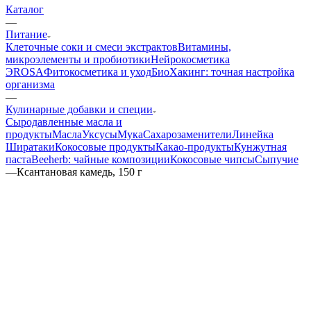
Каталог
—
Питание
Клеточные соки и смеси экстрактов
Витамины,
микроэлементы и пробиотики
Нейрокосметика
ЭROSA
Фитокосметика и уход
БиоХакинг: точная настройка
организма
—
Кулинарные добавки и специи
Сыродавленные масла и
продукты
Масла
Уксусы
Мука
Сахарозаменители
Линейка
Ширатаки
Кокосовые продукты
Какао-продукты
Кунжутная
паста
Beeherb: чайные композиции
Кокосовые чипсы
Сыпучие
—
Ксантановая камедь, 150 г