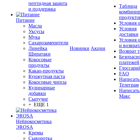
пептидная защита
Таблица
и поддержка
комбинир
продукто
Питание
Условия 
Масла
Условия
Уксусы
доставки
Мука
Условия 
Сахарозаменители
и возврат
Линейка
Новинки
Акции
Возврат 
Ширатаки
Безопасн
Кокосовые
платежей
продукты
Глоссари
Какао-продукты
FAQ
Кунжутная паста
Написать
Кокосовые чипсы
Телеграм
Кулинарные
Написать
добавки
Макс
Сыпучие
+ ЕЩЕ 1
Нейрокосметика
ЭROSA
Кремы
Сыворотка