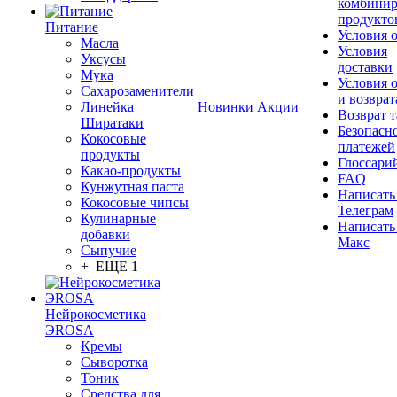
комбинир
продукто
Питание
Условия 
Масла
Условия
Уксусы
доставки
Мука
Условия 
Сахарозаменители
и возврат
Линейка
Новинки
Акции
Возврат 
Ширатаки
Безопасн
Кокосовые
платежей
продукты
Глоссари
Какао-продукты
FAQ
Кунжутная паста
Написать
Кокосовые чипсы
Телеграм
Кулинарные
Написать
добавки
Макс
Сыпучие
+ ЕЩЕ 1
Нейрокосметика
ЭROSA
Кремы
Сыворотка
Тоник
Средства для