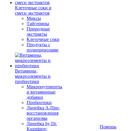
Клеточные соки и
смеси экстрактов
Миксы
Тайгерины
Природные
экстракты
Клеточные соки
Продукты с
полипренолами
Витамины,
микроэлементы и
пробиотики
Микронутриенты
и витаминные
добавки
Пробиотики
Линейка А-Про:
восстановления
организма
Линейка by Dr.
Помощь
Kuzminov: