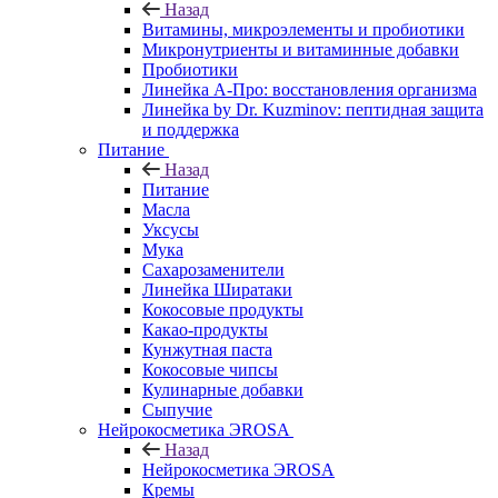
Назад
Витамины, микроэлементы и пробиотики
Микронутриенты и витаминные добавки
Пробиотики
Линейка А-Про: восстановления организма
Линейка by Dr. Kuzminov: пептидная защита
и поддержка
Питание
Назад
Питание
Масла
Уксусы
Мука
Сахарозаменители
Линейка Ширатаки
Кокосовые продукты
Какао-продукты
Кунжутная паста
Кокосовые чипсы
Кулинарные добавки
Сыпучие
Нейрокосметика ЭROSA
Назад
Нейрокосметика ЭROSA
Кремы