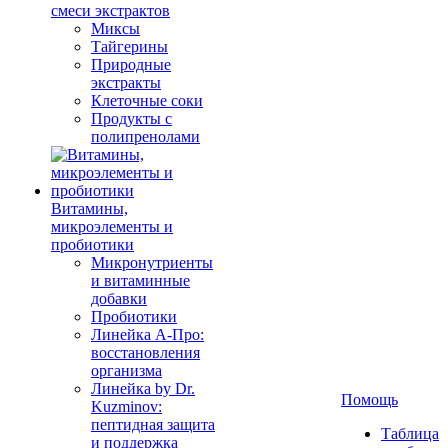
смеси экстрактов
Миксы
Тайгерины
Природные
экстракты
Клеточные соки
Продукты с
полипренолами
Витамины,
микроэлементы и
пробиотики
Микронутриенты
и витаминные
добавки
Пробиотики
Линейка А-Про:
восстановления
организма
Линейка by Dr.
Помощь
Kuzminov:
пептидная защита
Таблица
и поддержка