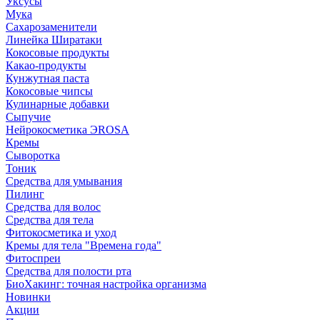
Уксусы
Мука
Сахарозаменители
Линейка Ширатаки
Кокосовые продукты
Какао-продукты
Кунжутная паста
Кокосовые чипсы
Кулинарные добавки
Сыпучие
Нейрокосметика ЭROSA
Кремы
Сыворотка
Тоник
Средства для умывания
Пилинг
Средства для волос
Средства для тела
Фитокосметика и уход
Кремы для тела "Времена года"
Фитоспреи
Средства для полости рта
БиоХакинг: точная настройка организма
Новинки
Акции