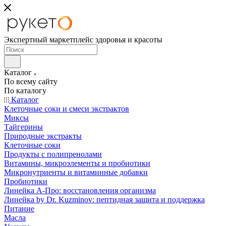
Экспертный маркетплейс здоровья и красоты
Каталог
По всему сайту
По каталогу
Каталог
Клеточные соки и смеси экстрактов
Миксы
Тайгерины
Природные экстракты
Клеточные соки
Продукты с полипренолами
Витамины, микроэлементы и пробиотики
Микронутриенты и витаминные добавки
Пробиотики
Линейка А-Про: восстановления организма
Линейка by Dr. Kuzminov: пептидная защита и поддержка
Питание
Масла