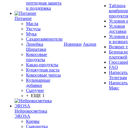
пептидная защита
Таблица
и поддержка
комбинир
продукто
Питание
Условия 
Масла
Условия
Уксусы
доставки
Мука
Условия 
Сахарозаменители
и возврат
Линейка
Новинки
Акции
Возврат 
Ширатаки
Безопасн
Кокосовые
платежей
продукты
Глоссари
Какао-продукты
FAQ
Кунжутная паста
Написать
Кокосовые чипсы
Телеграм
Кулинарные
Написать
добавки
Макс
Сыпучие
+ ЕЩЕ 1
Нейрокосметика
ЭROSA
Кремы
Сыворотка