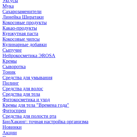
Уксусы
Мука
Сахарозаменители
Линейка Ширатаки
Кокосовые продукты
Какао-продукты
Кунжутная паста
Кокосовые чипсы
Кулинарные добавки
Сыпучие
Нейрокосметика ЭROSA
Кремы
Сыворотка
Тоник
Средства для умывания
Пилинг
Средства для волос
Средства для тела
Фитокосметика и уход
Кремы для тела "Времена года"
Фитоспреи
Средства для полости рта
БиоХакинг: точная настройка организма
Новинки
Акции