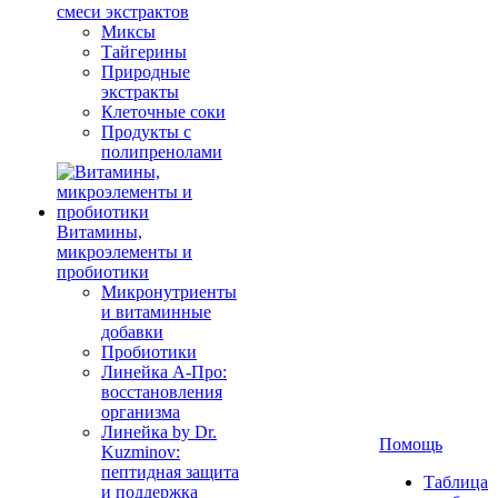
смеси экстрактов
Миксы
Тайгерины
Природные
экстракты
Клеточные соки
Продукты с
полипренолами
Витамины,
микроэлементы и
пробиотики
Микронутриенты
и витаминные
добавки
Пробиотики
Линейка А-Про:
восстановления
организма
Линейка by Dr.
Помощь
Kuzminov:
пептидная защита
Таблица
и поддержка