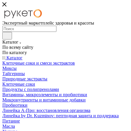
Экспертный маркетплейс здоровья и красоты
Каталог
По всему сайту
По каталогу
Каталог
Клеточные соки и смеси экстрактов
Миксы
Тайгерины
Природные экстракты
Клеточные соки
Продукты с полипренолами
Витамины, микроэлементы и пробиотики
Микронутриенты и витаминные добавки
Пробиотики
Линейка А-Про: восстановления организма
Линейка by Dr. Kuzminov: пептидная защита и поддержка
Питание
Масла