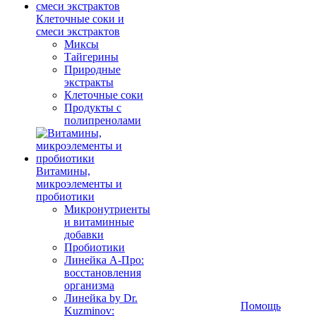
Клеточные соки и
смеси экстрактов
Миксы
Тайгерины
Природные
экстракты
Клеточные соки
Продукты с
полипренолами
Витамины,
микроэлементы и
пробиотики
Микронутриенты
и витаминные
добавки
Пробиотики
Линейка А-Про:
восстановления
организма
Линейка by Dr.
Помощь
Kuzminov: