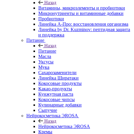
Назад
Витамины, микроэлементы и пробиотики
Микронутриенты и витаминные добавки
Пробиотики
Линейка А-Про: восстановления организма
Линейка by Dr. Kuzminov: пептидная защита
и поддержка
Питание
Назад
Питание
Масла
Уксусы
Мука
Сахарозаменители
Линейка Ширатаки
Кокосовые продукты
Какао-продукты
Кунжутная паста
Кокосовые чипсы
Кулинарные добавки
Сыпучие
Нейрокосметика ЭROSA
Назад
Нейрокосметика ЭROSA
Кремы