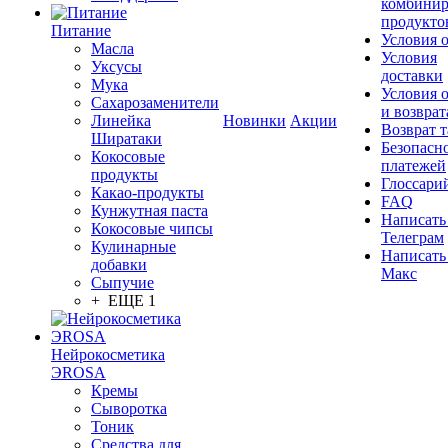
комбинир
продукто
Питание
Условия 
Масла
Условия
Уксусы
доставки
Мука
Условия 
Сахарозаменители
и возврат
Линейка
Новинки
Акции
Возврат 
Ширатаки
Безопасн
Кокосовые
платежей
продукты
Глоссари
Какао-продукты
FAQ
Кунжутная паста
Написать
Кокосовые чипсы
Телеграм
Кулинарные
Написать
добавки
Макс
Сыпучие
+ ЕЩЕ 1
Нейрокосметика
ЭROSA
Кремы
Сыворотка
Тоник
Средства для