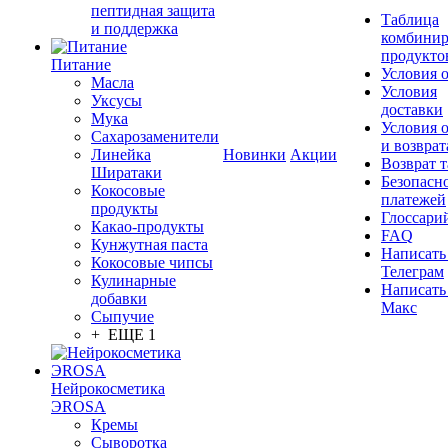
пептидная защита
Таблица
и поддержка
комбинир
продукто
Питание
Условия 
Масла
Условия
Уксусы
доставки
Мука
Условия 
Сахарозаменители
и возврат
Линейка
Новинки
Акции
Возврат 
Ширатаки
Безопасн
Кокосовые
платежей
продукты
Глоссари
Какао-продукты
FAQ
Кунжутная паста
Написать
Кокосовые чипсы
Телеграм
Кулинарные
Написать
добавки
Макс
Сыпучие
+ ЕЩЕ 1
Нейрокосметика
ЭROSA
Кремы
Сыворотка