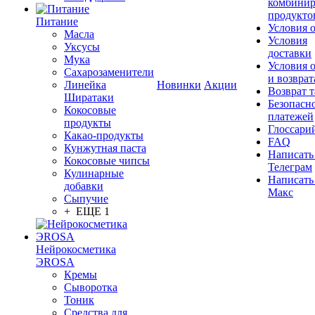
комбинир
продукто
Питание
Условия 
Масла
Условия
Уксусы
доставки
Мука
Условия 
Сахарозаменители
и возврат
Линейка
Новинки
Акции
Возврат 
Ширатаки
Безопасн
Кокосовые
платежей
продукты
Глоссари
Какао-продукты
FAQ
Кунжутная паста
Написать
Кокосовые чипсы
Телеграм
Кулинарные
Написать
добавки
Макс
Сыпучие
+ ЕЩЕ 1
Нейрокосметика
ЭROSA
Кремы
Сыворотка
Тоник
Средства для