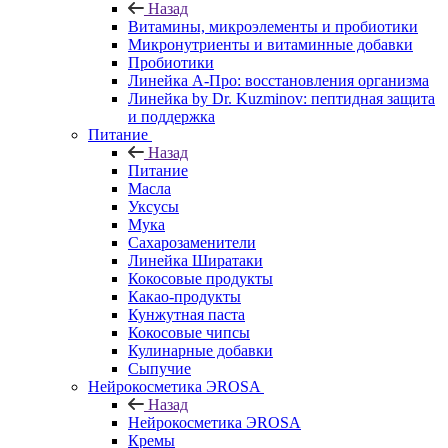
Назад
Витамины, микроэлементы и пробиотики
Микронутриенты и витаминные добавки
Пробиотики
Линейка А-Про: восстановления организма
Линейка by Dr. Kuzminov: пептидная защита
и поддержка
Питание
Назад
Питание
Масла
Уксусы
Мука
Сахарозаменители
Линейка Ширатаки
Кокосовые продукты
Какао-продукты
Кунжутная паста
Кокосовые чипсы
Кулинарные добавки
Сыпучие
Нейрокосметика ЭROSA
Назад
Нейрокосметика ЭROSA
Кремы