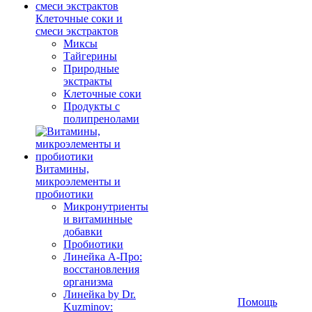
Клеточные соки и
смеси экстрактов
Миксы
Тайгерины
Природные
экстракты
Клеточные соки
Продукты с
полипренолами
Витамины,
микроэлементы и
пробиотики
Микронутриенты
и витаминные
добавки
Пробиотики
Линейка А-Про:
восстановления
организма
Линейка by Dr.
Помощь
Kuzminov: