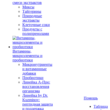
смеси экстрактов
Миксы
Тайгерины
Природные
экстракты
Клеточные соки
Продукты с
полипренолами
Витамины,
микроэлементы и
пробиотики
Микронутриенты
и витаминные
добавки
Пробиотики
Линейка А-Про:
восстановления
организма
Линейка by Dr.
Помощь
Kuzminov:
пептидная защита
Таблица
и поддержка