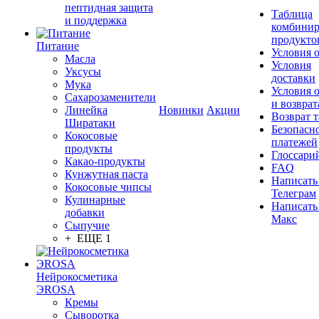
пептидная защита
Таблица
и поддержка
комбинир
продукто
Питание
Условия 
Масла
Условия
Уксусы
доставки
Мука
Условия 
Сахарозаменители
и возврат
Линейка
Новинки
Акции
Возврат 
Ширатаки
Безопасн
Кокосовые
платежей
продукты
Глоссари
Какао-продукты
FAQ
Кунжутная паста
Написать
Кокосовые чипсы
Телеграм
Кулинарные
Написать
добавки
Макс
Сыпучие
+ ЕЩЕ 1
Нейрокосметика
ЭROSA
Кремы
Сыворотка