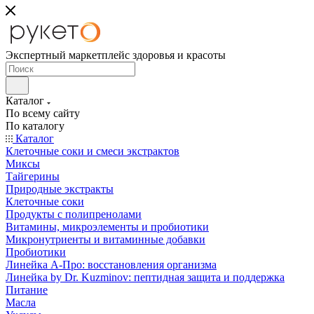
Экспертный маркетплейс здоровья и красоты
Каталог
По всему сайту
По каталогу
Каталог
Клеточные соки и смеси экстрактов
Миксы
Тайгерины
Природные экстракты
Клеточные соки
Продукты с полипренолами
Витамины, микроэлементы и пробиотики
Микронутриенты и витаминные добавки
Пробиотики
Линейка А-Про: восстановления организма
Линейка by Dr. Kuzminov: пептидная защита и поддержка
Питание
Масла