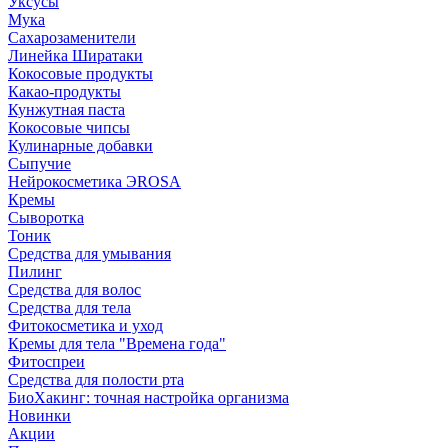
Уксусы
Мука
Сахарозаменители
Линейка Ширатаки
Кокосовые продукты
Какао-продукты
Кунжутная паста
Кокосовые чипсы
Кулинарные добавки
Сыпучие
Нейрокосметика ЭROSA
Кремы
Сыворотка
Тоник
Средства для умывания
Пилинг
Средства для волос
Средства для тела
Фитокосметика и уход
Кремы для тела "Времена года"
Фитоспреи
Средства для полости рта
БиоХакинг: точная настройка организма
Новинки
Акции