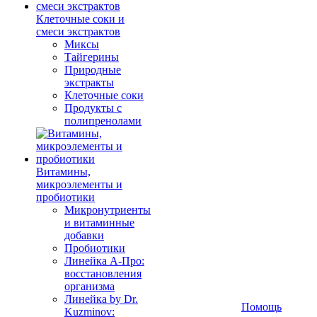
Клеточные соки и
смеси экстрактов
Миксы
Тайгерины
Природные
экстракты
Клеточные соки
Продукты с
полипренолами
Витамины,
микроэлементы и
пробиотики
Микронутриенты
и витаминные
добавки
Пробиотики
Линейка А-Про:
восстановления
организма
Линейка by Dr.
Помощь
Kuzminov: