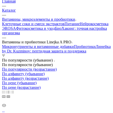
Главная
—
Каталог
—
Витамины, микроэлементы и пробиотики
Клеточные соки и смеси экстрактов
Питание
Нейрокосметика
ЭROSA
Фитокосметика и уход
БиоХакинг: точная настройка
организма
—
Витамины и пробиотики Linejka A PRO
Микронутриенты и витаминные добавки
Пробиотики
Линейка
by Dr. Kuzminov: пептидная защита и поддержка
По популярности (убывание)
По популярности (убывание)
По популярности (возрастание)
По алфавиту (убывание)
По алфавиту (возрастание)
По цене (убывание)
По цене (возрастание)