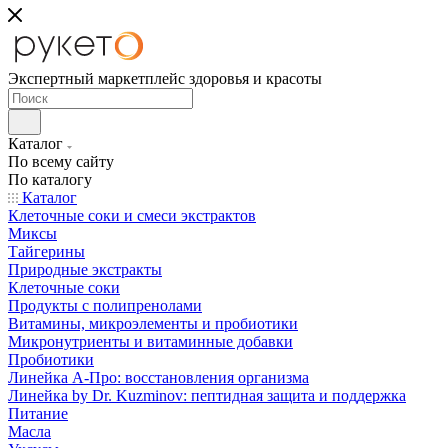
Экспертный маркетплейс здоровья и красоты
Каталог
По всему сайту
По каталогу
Каталог
Клеточные соки и смеси экстрактов
Миксы
Тайгерины
Природные экстракты
Клеточные соки
Продукты с полипренолами
Витамины, микроэлементы и пробиотики
Микронутриенты и витаминные добавки
Пробиотики
Линейка А-Про: восстановления организма
Линейка by Dr. Kuzminov: пептидная защита и поддержка
Питание
Масла