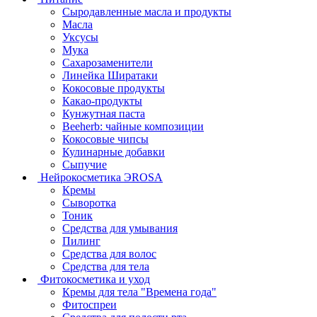
Сыродавленные масла и продукты
Масла
Уксусы
Мука
Сахарозаменители
Линейка Ширатаки
Кокосовые продукты
Какао-продукты
Кунжутная паста
Beeherb: чайные композиции
Кокосовые чипсы
Кулинарные добавки
Сыпучие
Нейрокосметика ЭROSA
Кремы
Сыворотка
Тоник
Средства для умывания
Пилинг
Средства для волос
Средства для тела
Фитокосметика и уход
Кремы для тела "Времена года"
Фитоспреи