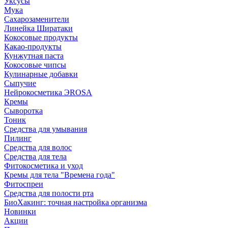
Уксусы
Мука
Сахарозаменители
Линейка Ширатаки
Кокосовые продукты
Какао-продукты
Кунжутная паста
Кокосовые чипсы
Кулинарные добавки
Сыпучие
Нейрокосметика ЭROSA
Кремы
Сыворотка
Тоник
Средства для умывания
Пилинг
Средства для волос
Средства для тела
Фитокосметика и уход
Кремы для тела "Времена года"
Фитоспреи
Средства для полости рта
БиоХакинг: точная настройка организма
Новинки
Акции