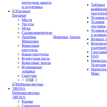
пептидная защита
Таблица
и поддержка
комбинир
продукто
Питание
Условия 
Масла
Условия
Уксусы
доставки
Мука
Условия 
Сахарозаменители
и возврат
Линейка
Новинки
Акции
Возврат 
Ширатаки
Безопасн
Кокосовые
платежей
продукты
Глоссари
Какао-продукты
FAQ
Кунжутная паста
Написать
Кокосовые чипсы
Телеграм
Кулинарные
Написать
добавки
Макс
Сыпучие
+ ЕЩЕ 1
Нейрокосметика
ЭROSA
Кремы
Сыворотка