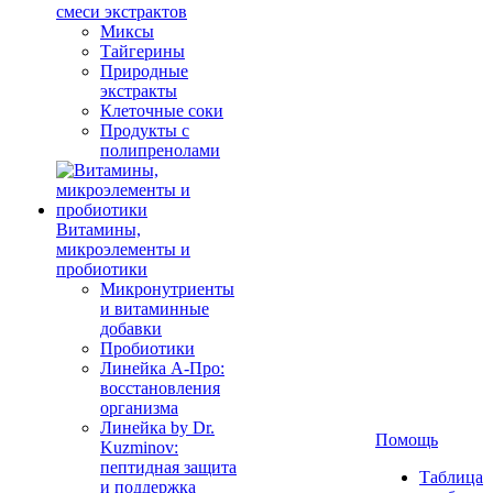
смеси экстрактов
Миксы
Тайгерины
Природные
экстракты
Клеточные соки
Продукты с
полипренолами
Витамины,
микроэлементы и
пробиотики
Микронутриенты
и витаминные
добавки
Пробиотики
Линейка А-Про:
восстановления
организма
Линейка by Dr.
Помощь
Kuzminov:
пептидная защита
Таблица
и поддержка