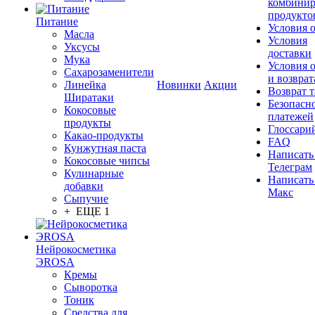
комбинир
продукто
Питание
Условия 
Масла
Условия
Уксусы
доставки
Мука
Условия 
Сахарозаменители
и возврат
Линейка
Новинки
Акции
Возврат 
Ширатаки
Безопасн
Кокосовые
платежей
продукты
Глоссари
Какао-продукты
FAQ
Кунжутная паста
Написать
Кокосовые чипсы
Телеграм
Кулинарные
Написать
добавки
Макс
Сыпучие
+ ЕЩЕ 1
Нейрокосметика
ЭROSA
Кремы
Сыворотка
Тоник
Средства для