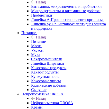
Назад
Витамины, микроэлементы и пробиотики
Микронутриенты и витаминные добавки
Пробиотики
Линейка А-Про: восстановления организма
Линейка by Dr. Kuzminov: пептидная защита
и поддержка
Питание
Назад
Питание
Масла
Уксусы
Мука
Сахарозаменители
Линейка Ширатаки
Кокосовые продукты
Какао-продукты
Кунжутная паста
Кокосовые чипсы
Кулинарные добавки
Сыпучие
Нейрокосметика ЭROSA
Назад
Нейрокосметика ЭROSA
Кремы