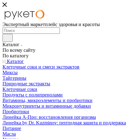
Экспертный маркетплейс здоровья и красоты
Каталог
По всему сайту
По каталогу
Каталог
Клеточные соки и смеси экстрактов
Миксы
Тайгерины
Природные экстракты
Клеточные соки
Продукты с полипренолами
Витамины, микроэлементы и пробиотики
Микронутриенты и витаминные добавки
Пробиотики
Линейка А-Про: восстановления организма
Линейка by Dr. Kuzminov: пептидная защита и поддержка
Питание
Масла