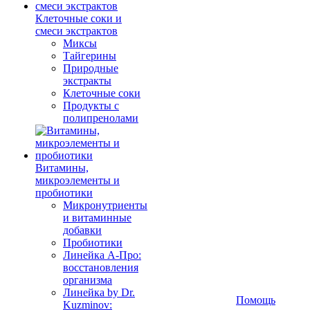
Клеточные соки и
смеси экстрактов
Миксы
Тайгерины
Природные
экстракты
Клеточные соки
Продукты с
полипренолами
Витамины,
микроэлементы и
пробиотики
Микронутриенты
и витаминные
добавки
Пробиотики
Линейка А-Про:
восстановления
организма
Линейка by Dr.
Помощь
Kuzminov: