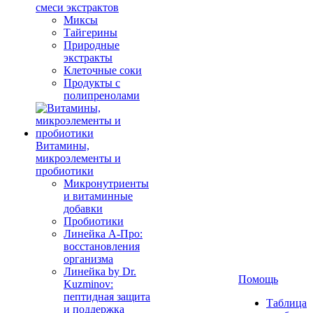
смеси экстрактов
Миксы
Тайгерины
Природные
экстракты
Клеточные соки
Продукты с
полипренолами
Витамины,
микроэлементы и
пробиотики
Микронутриенты
и витаминные
добавки
Пробиотики
Линейка А-Про:
восстановления
организма
Линейка by Dr.
Помощь
Kuzminov:
пептидная защита
Таблица
и поддержка