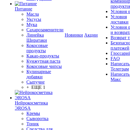
комбинир
продукто
Питание
Условия 
Масла
Условия
Уксусы
доставки
Мука
Условия 
Сахарозаменители
и возврат
Линейка
Новинки
Акции
Возврат 
Ширатаки
Безопасн
Кокосовые
платежей
продукты
Глоссари
Какао-продукты
FAQ
Кунжутная паста
Написать
Кокосовые чипсы
Телеграм
Кулинарные
Написать
добавки
Макс
Сыпучие
+ ЕЩЕ 1
Нейрокосметика
ЭROSA
Кремы
Сыворотка
Тоник
Средства для