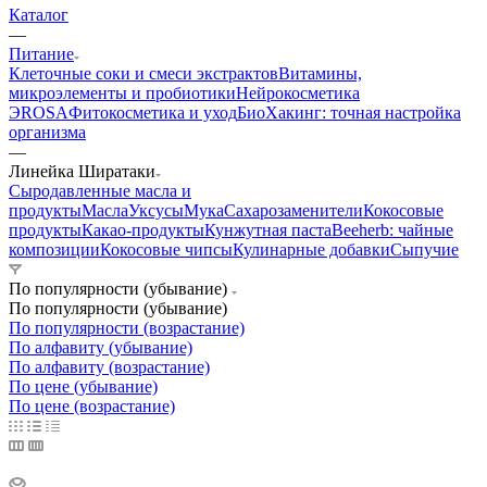
Каталог
—
Питание
Клеточные соки и смеси экстрактов
Витамины,
микроэлементы и пробиотики
Нейрокосметика
ЭROSA
Фитокосметика и уход
БиоХакинг: точная настройка
организма
—
Линейка Ширатаки
Сыродавленные масла и
продукты
Масла
Уксусы
Мука
Сахарозаменители
Кокосовые
продукты
Какао-продукты
Кунжутная паста
Beeherb: чайные
композиции
Кокосовые чипсы
Кулинарные добавки
Сыпучие
По популярности (убывание)
По популярности (убывание)
По популярности (возрастание)
По алфавиту (убывание)
По алфавиту (возрастание)
По цене (убывание)
По цене (возрастание)