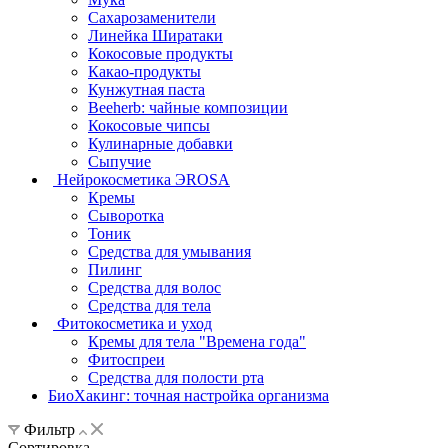
Сахарозаменители
Линейка Ширатаки
Кокосовые продукты
Какао-продукты
Кунжутная паста
Beeherb: чайные композиции
Кокосовые чипсы
Кулинарные добавки
Сыпучие
Нейрокосметика ЭROSA
Кремы
Сыворотка
Тоник
Средства для умывания
Пилинг
Средства для волос
Средства для тела
Фитокосметика и уход
Кремы для тела "Времена года"
Фитоспреи
Средства для полости рта
БиоХакинг: точная настройка организма
Фильтр
Сортировка