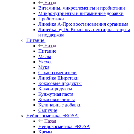
Назад
Витамины, микроэлементы и пробиотики
Микронутриенты и витаминные добавки
Пробиотики
Линейка А-Про: восстановления организма
Линейка by Dr. Kuzminov: пептидная защита
и поддержка
Питание
Назад
Питание
Масла
Уксусы
Мука
Сахарозаменители
Линейка Ширатаки
Кокосовые продукты
Какао-продукты
Кунжутная паста
Кокосовые чипсы
Кулинарные добавки
Сыпучие
Нейрокосметика ЭROSA
Назад
Нейрокосметика ЭROSA
Кремы