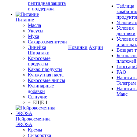
пептидная защита
Таблица
и поддержка
комбинир
продукто
Питание
Условия 
Масла
Условия
Уксусы
доставки
Мука
Условия 
Сахарозаменители
и возврат
Линейка
Новинки
Акции
Возврат 
Ширатаки
Безопасн
Кокосовые
платежей
продукты
Глоссари
Какао-продукты
FAQ
Кунжутная паста
Написать
Кокосовые чипсы
Телеграм
Кулинарные
Написать
добавки
Макс
Сыпучие
+ ЕЩЕ 1
Нейрокосметика
ЭROSA
Кремы
Сыворотка