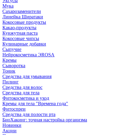
Уксусы
Мука
Сахарозаменители
Линейка Ширатаки
Кокосовые продукты
Какао-продукты
Кунжутная паста
Кокосовые чипсы
Кулинарные добавки
Сыпучие
Нейрокосметика ЭROSA
Кремы
Сыворотка
Тоник
Средства для умывания
Пилинг
Средства для волос
Средства для тела
Фитокосметика и уход
Кремы для тела "Времена года"
Фитоспреи
Средства для полости рта
БиоХакинг: точная настройка организма
Новинки
Акции