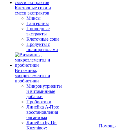
Клеточные соки и
смеси экстрактов
Миксы
Тайгерины
Природные
экстракты
Клеточные соки
Продукты с
полипренолами
Витамины,
микроэлементы и
пробиотики
Микронутриенты
и витаминные
добавки
Пробиотики
Линейка А-Про:
восстановления
организма
Линейка by Dr.
Помощь
Kuzminov: