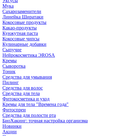
Уксусы
Мука
Сахарозаменители
Линейка Ширатаки
Кокосовые продукты
Какао-продукты
Кунжутная паста
Кокосовые чипсы
Кулинарные добавки
Сыпучие
Нейрокосметика ЭROSA
Кремы
Сыворотка
Тоник
Средства для умывания
Пилинг
Средства для волос
Средства для тела
Фитокосметика и уход
Кремы для тела "Времена года"
Фитоспреи
Средства для полости рта
БиоХакинг: точная настройка организма
Новинки
Акции