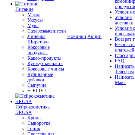
комбинир
продукто
Питание
Условия 
Масла
Условия
Уксусы
доставки
Мука
Условия 
Сахарозаменители
и возврат
Линейка
Новинки
Акции
Возврат 
Ширатаки
Безопасн
Кокосовые
платежей
продукты
Глоссари
Какао-продукты
FAQ
Кунжутная паста
Написать
Кокосовые чипсы
Телеграм
Кулинарные
Написать
добавки
Макс
Сыпучие
+ ЕЩЕ 1
Нейрокосметика
ЭROSA
Кремы
Сыворотка
Тоник
Средства для