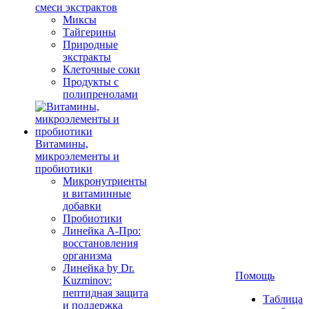
смеси экстрактов
Миксы
Тайгерины
Природные
экстракты
Клеточные соки
Продукты с
полипренолами
Витамины,
микроэлементы и
пробиотики
Микронутриенты
и витаминные
добавки
Пробиотики
Линейка А-Про:
восстановления
организма
Линейка by Dr.
Помощь
Kuzminov:
пептидная защита
Таблица
и поддержка