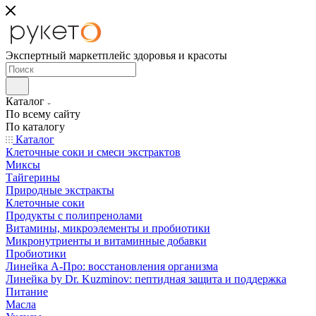
Экспертный маркетплейс здоровья и красоты
Каталог
По всему сайту
По каталогу
Каталог
Клеточные соки и смеси экстрактов
Миксы
Тайгерины
Природные экстракты
Клеточные соки
Продукты с полипренолами
Витамины, микроэлементы и пробиотики
Микронутриенты и витаминные добавки
Пробиотики
Линейка А-Про: восстановления организма
Линейка by Dr. Kuzminov: пептидная защита и поддержка
Питание
Масла