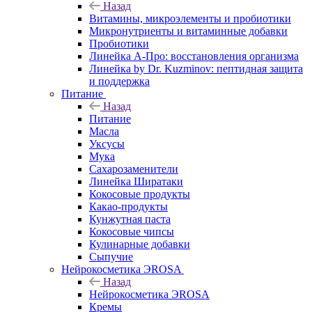
Назад
Витамины, микроэлементы и пробиотики
Микронутриенты и витаминные добавки
Пробиотики
Линейка А-Про: восстановления организма
Линейка by Dr. Kuzminov: пептидная защита
и поддержка
Питание
Назад
Питание
Масла
Уксусы
Мука
Сахарозаменители
Линейка Ширатаки
Кокосовые продукты
Какао-продукты
Кунжутная паста
Кокосовые чипсы
Кулинарные добавки
Сыпучие
Нейрокосметика ЭROSA
Назад
Нейрокосметика ЭROSA
Кремы