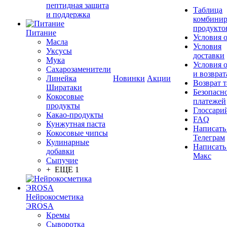
пептидная защита
Таблица
и поддержка
комбинир
продукто
Питание
Условия 
Масла
Условия
Уксусы
доставки
Мука
Условия 
Сахарозаменители
и возврат
Линейка
Новинки
Акции
Возврат 
Ширатаки
Безопасн
Кокосовые
платежей
продукты
Глоссари
Какао-продукты
FAQ
Кунжутная паста
Написать
Кокосовые чипсы
Телеграм
Кулинарные
Написать
добавки
Макс
Сыпучие
+ ЕЩЕ 1
Нейрокосметика
ЭROSA
Кремы
Сыворотка