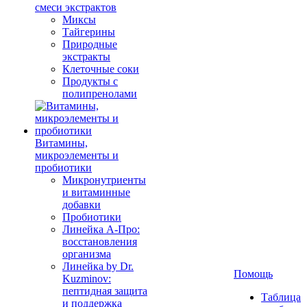
смеси экстрактов
Миксы
Тайгерины
Природные
экстракты
Клеточные соки
Продукты с
полипренолами
Витамины,
микроэлементы и
пробиотики
Микронутриенты
и витаминные
добавки
Пробиотики
Линейка А-Про:
восстановления
организма
Линейка by Dr.
Помощь
Kuzminov:
пептидная защита
Таблица
и поддержка