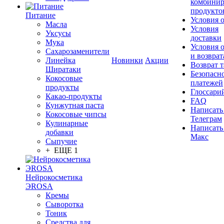
комбинир
продукто
Питание
Условия 
Масла
Условия
Уксусы
доставки
Мука
Условия 
Сахарозаменители
и возврат
Линейка
Новинки
Акции
Возврат 
Ширатаки
Безопасн
Кокосовые
платежей
продукты
Глоссари
Какао-продукты
FAQ
Кунжутная паста
Написать
Кокосовые чипсы
Телеграм
Кулинарные
Написать
добавки
Макс
Сыпучие
+ ЕЩЕ 1
Нейрокосметика
ЭROSA
Кремы
Сыворотка
Тоник
Средства для