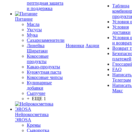
пептидная защита
Таблица
и поддержка
комбинир
продукто
Питание
Условия 
Масла
Условия
Уксусы
доставки
Мука
Условия 
Сахарозаменители
и возврат
Линейка
Новинки
Акции
Возврат 
Ширатаки
Безопасн
Кокосовые
платежей
продукты
Глоссари
Какао-продукты
FAQ
Кунжутная паста
Написать
Кокосовые чипсы
Телеграм
Кулинарные
Написать
добавки
Макс
Сыпучие
+ ЕЩЕ 1
Нейрокосметика
ЭROSA
Кремы
Сыворотка