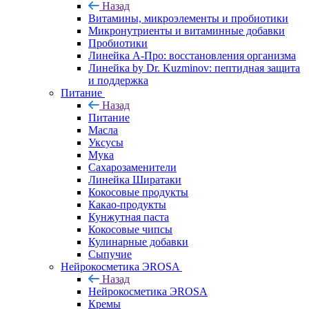
Назад
Витамины, микроэлементы и пробиотики
Микронутриенты и витаминные добавки
Пробиотики
Линейка А-Про: восстановления организма
Линейка by Dr. Kuzminov: пептидная защита
и поддержка
Питание
Назад
Питание
Масла
Уксусы
Мука
Сахарозаменители
Линейка Ширатаки
Кокосовые продукты
Какао-продукты
Кунжутная паста
Кокосовые чипсы
Кулинарные добавки
Сыпучие
Нейрокосметика ЭROSA
Назад
Нейрокосметика ЭROSA
Кремы