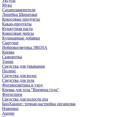
Уксусы
Мука
Сахарозаменители
Линейка Ширатаки
Кокосовые продукты
Какао-продукты
Кунжутная паста
Кокосовые чипсы
Кулинарные добавки
Сыпучие
Нейрокосметика ЭROSA
Кремы
Сыворотка
Тоник
Средства для умывания
Пилинг
Средства для волос
Средства для тела
Фитокосметика и уход
Кремы для тела "Времена года"
Фитоспреи
Средства для полости рта
БиоХакинг: точная настройка организма
Новинки
Акции