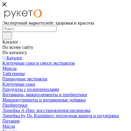
Экспертный маркетплейс здоровья и красоты
Каталог
По всему сайту
По каталогу
Каталог
Клеточные соки и смеси экстрактов
Миксы
Тайгерины
Природные экстракты
Клеточные соки
Продукты с полипренолами
Витамины, микроэлементы и пробиотики
Микронутриенты и витаминные добавки
Пробиотики
Линейка А-Про: восстановления организма
Линейка by Dr. Kuzminov: пептидная защита и поддержка
Питание
Масла