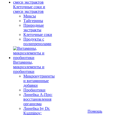
Клеточные соки и
смеси экстрактов
Миксы
Тайгерины
Природные
экстракты
Клеточные соки
Продукты с
полипренолами
Витамины,
микроэлементы и
пробиотики
Микронутриенты
и витаминные
добавки
Пробиотики
Линейка А-Про:
восстановления
организма
Линейка by Dr.
Помощь
Kuzminov: